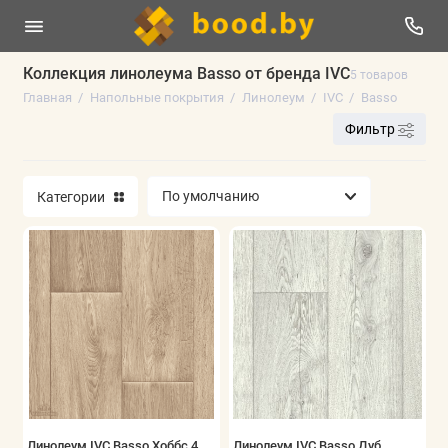
Коллекция линолеума Basso от бренда IVC
5 товаров
Главная
Напольные покрытия
Линолеум
IVC
Basso
Линолеум
Фильтр
Плинтус напольный
Категории
Ламинат
Виниловые полы
Паркетная доска
Ковролин
Искусственная трава
Аксессуары
Линолеум IVC Basso Хоббс 4
Линолеум IVC Basso Дуб