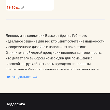
19.10 р.
/м²
Линолеум из коллекции Basso от бренда IVC — это
идеальное решение для тех, кто ценит сочетание надежности
и современного дизайна в напольных покрытиях.
Отличительной чертой продукции является долговечность,
что делает его выбором номер один для помещений с
высокой нагрузкой. Легкость в уходе за напольным
покрытием добавляет уверенности в его практичности, а
современный дизайн позволяет гармонично вписать
Читать дальше
линолеум в любой интерьер. Укладка линолеума Basso не
требует специальных навыков, что значительно упрощает
процесс его установки. Это позволяет сэкономить время и
средства, что особенно важно для занятых людей.
Выгодные условия покупки и доставки по всей Беларуси —
Поддержка
дополнительный плюс в пользу линолеума данной