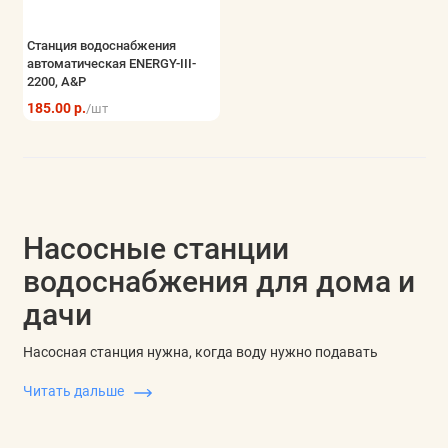
Станция водоснабжения
автоматическая ENERGY-III-
2200, A&P
185.00 р.
/шт
Насосные станции
водоснабжения для дома и
дачи
Насосная станция нужна, когда воду нужно подавать
автоматически из колодца, накопительной емкости или
Читать дальше
неглубокой скважины к точкам водоразбора. Такие
решения также называют гидрофорами: насос, бак и
автоматика поддерживают давление без ручного