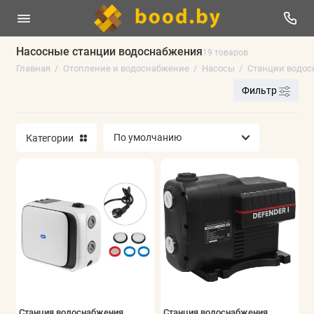
Насосные станции водоснабжения
19 товаров
Главная
Отопление и водоснабжение
Насосы
Станции водос
Водонагреватели
Фильтр
Насосы
Категории
Теплый пол
Насосно-смесительные группы
Циркуляционные насосы
Показать все
Станция водоснабжения
Станция водоснабжения