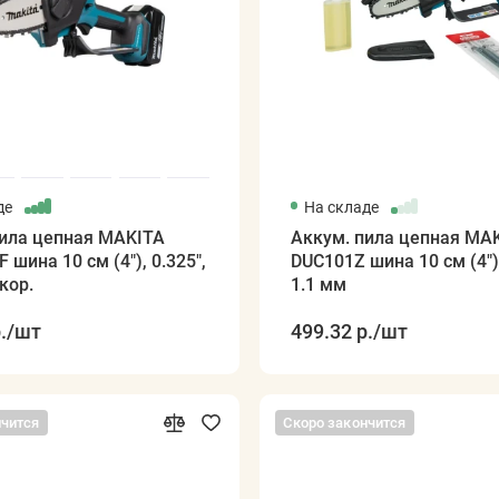
де
На складе
пила цепная MAKITA
Аккум. пила цепная MA
 шина 10 см (4"), 0.325",
DUC101Z шина 10 см (4"),
кор.
1.1 мм
.
/шт
499.32 р.
/шт
нчится
Скоро закончится