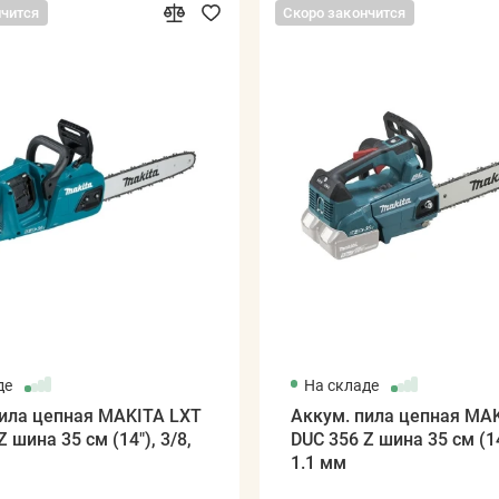
нчится
Скоро закончится
де
На складе
пила цепная MAKITA LXT
Аккум. пила цепная MA
 шина 35 см (14"), 3/8,
DUC 356 Z шина 35 см (14
1.1 мм