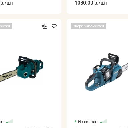
р.
/шт
1080.00 р.
/шт
нчится
Скоро закончится
де
На складе