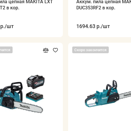
пила цепная MAKITA LXT
Аккум. пила цепная MA
2 в кор.
DUC353RF2 в кор.
р.
/шт
1694.63 р.
/шт
нчится
Скоро закончится