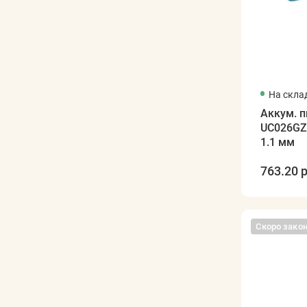
На скла
Аккум. 
UC026GZ 
1.1 мм
763.20 р
Скоро зако