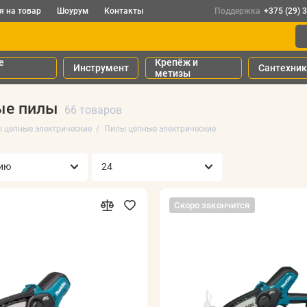
я на товар
Шоурум
Контакты
Поддержка
+375 (29) 
е
Крепёж и
Инструмент
Сантехни
метизы
ые пилы
66 товаров
 цепные электрические
Пилы цепные электрические
Скоро закончится