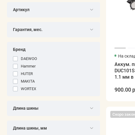
Артикул
Гарантия, мес.
Бренд
На скла
DAEWOO
Аккум. 
Hammer
DUC101SF
HUTER
1.1 мм в 
MAKITA
WORTEX
900.00 р
Длина шины
Скоро зако
Длина шины, мм