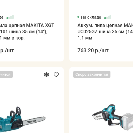
де
На складе
пила цепная MAKITA XGT
Аккум. пила цепная MA
01 шина 35 см (14"),
UC025GZ шина 35 см (14")
.1 мм в кор.
1.1 мм
р.
/шт
763.20 р.
/шт
нчится
Скоро закончится