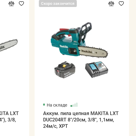
Скоро закончится
На складе
KITA LXT
Аккум. пила цепная MAKITA LXT
"), 3/8,
DUC204RT 8"/20см, 3/8", 1,1мм,
24м/с, XPT