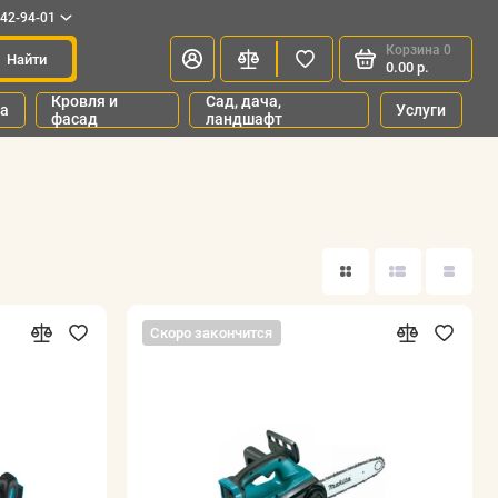
342-94-01
Корзина
0
Найти
0.00 р.
Кровля и
Сад, дача,
ка
Услуги
фасад
ландшафт
Скоро закончится