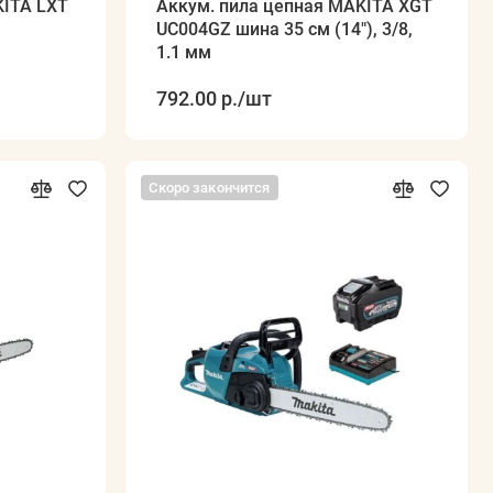
KITA LXT
Аккум. пила цепная MAKITA XGT
UC004GZ шина 35 см (14"), 3/8,
1.1 мм
792.00 р.
/шт
Скоро закончится