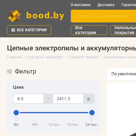
О магазине
Доставка
Гаранти
Все
Напольны
ВСЕ КАТЕГОРИИ
категории
покрытия
Цепные электропилы и аккумуляторн
Главная
Сад, дача, ландшафт
Садовая техника
Бензопилы и пилы
Фильтр
Цена
-
р.
8,0
609
1,2 тыс.
1,8 тыс.
2,4 тыс.