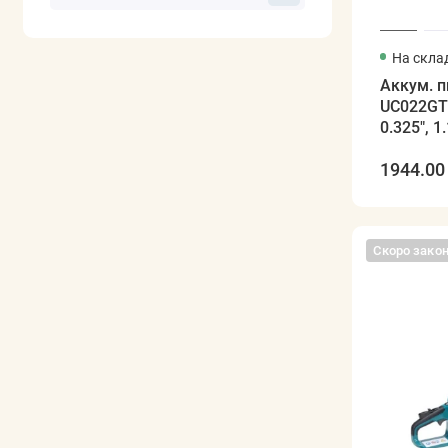
На скла
Аккум. 
UC022GT1
0.325", 1
1944.00 
Скоро зако