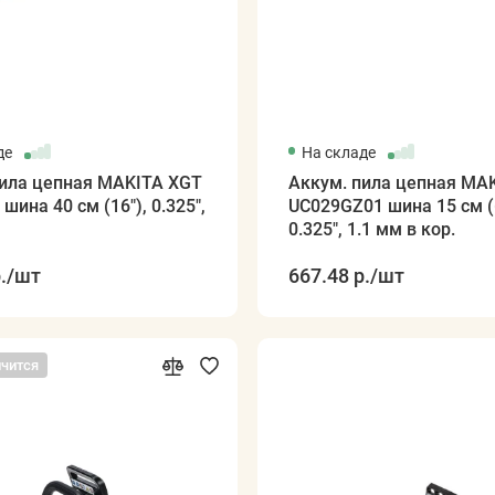
де
На складе
пила цепная MAKITA XGT
Аккум. пила цепная MA
шина 40 см (16"), 0.325",
UC029GZ01 шина 15 см (6
0.325", 1.1 мм в кор.
.
/шт
667.48 р.
/шт
нчится