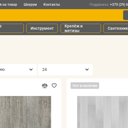
я на товар
Шоурум
Контакты
Поддержка
+375 (29) 
е
Крепёж и
Инструмент
Сантехни
метизы
Нет в наличии