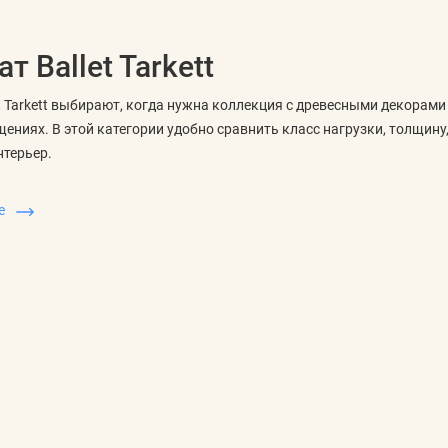
т Ballet Tarkett
t Tarkett выбирают, когда нужна коллекция с древесными декорам
ениях. В этой категории удобно сравнить класс нагрузки, толщину,
нтерьер.
ть в характеристиках
ше
важны толщина панели, класс износостойкости, тип замка, наличи
окрытие будет уместнее: в спальне, гостиной, коридоре или помещен
ивают совместимость с основанием и подложкой, высоту будущего
кладки. Если помещение вытянутое или сложной формы, заранее п
рмат доски
 страницы не должны подменять выбор конкретного декора. Перед
 количество полос и сочетание с дверями, стенами и плинтусом. То
овару.