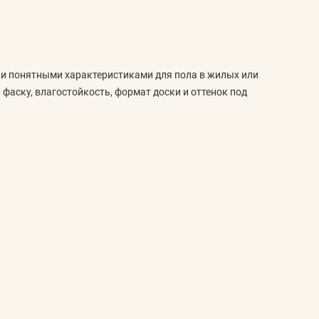
и и понятными характеристиками для пола в жилых или
 фаску, влагостойкость, формат доски и оттенок под
е фаски и устойчивость к влаге. Эти параметры помогают
ии с более частой уборкой.
 пола у дверей, переходы к соседним покрытиям и
родумывают схему раскладки и запас на подрезку.
 покупкой сравнивают тон, рисунок древесины, ширину и
чные запросы по названию декора, артикулу или оттенку