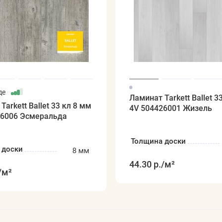
де
Ламинат Tarkett Ballet 3
Tarkett Ballet 33 кл 8 мм
4V 504426001 Жизель
26006 Эсмеральда
Толщина доски
 доски
8 мм
44.30 р.
/м²
/м²