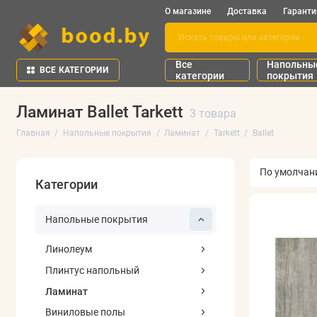
О магазине
Доставка
Гаранти
Все
Напольны
ВСЕ КАТЕГОРИИ
категории
покрытия
Ламинат Ballet Tarkett
3 товара
Главная
Напольные покрытия
Ламинат
Tarkett
Ballet
Категории
Напольные покрытия
Линолеум
Плинтус напольный
Ламинат
Виниловые полы