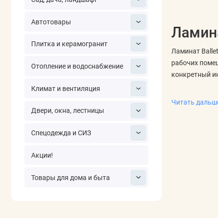
Автотовары
Ламина
Плитка и керамогранит
Ламинат Balle
рабочих помещ
Отопление и водоснабжение
конкретный и
Климат и вентиляция
Что сравни
Читать даль
Для ламината 
Двери, окна, лестницы
понять, где п
Спецодежда и СИЗ
Отдельно оцен
направление у
Акции!
Декор и фо
Товары для дома и быта
Коллекционные
длину планки,
относятся к т