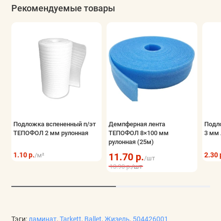
Рекомендуемые товары
эстетики и практичности.
Подложка вспененный п/эт
Демпферная лента
Подл
ТЕПОФОЛ 2 мм рулонная
ТЕПОФОЛ 8×100 мм
3 мм 
рулонная (25м)
1.10 р.
11.70 р.
2.30 
/м²
/шт
13.90 р.
/шт
Тэги:
ламинат
,
Tarkett
,
Ballet
,
Жизель
,
504426001