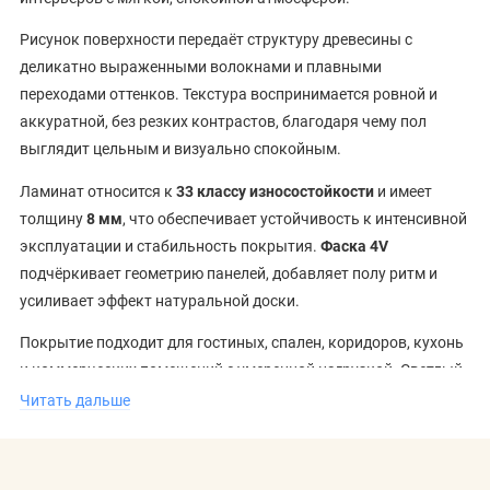
Рисунок поверхности передаёт структуру древесины с
деликатно выраженными волокнами и плавными
переходами оттенков. Текстура воспринимается ровной и
аккуратной, без резких контрастов, благодаря чему пол
выглядит цельным и визуально спокойным.
Ламинат относится к
33 классу износостойкости
и имеет
толщину
8 мм
, что обеспечивает устойчивость к интенсивной
эксплуатации и стабильность покрытия.
Фаска 4V
подчёркивает геометрию панелей, добавляет полу ритм и
усиливает эффект натуральной доски.
Покрытие подходит для гостиных, спален, коридоров, кухонь
и коммерческих помещений с умеренной нагрузкой. Светлый
декор гармонирует с мебелью светлых и натуральных тонов,
Читать дальше
текстилем спокойных оттенков и современными
интерьерными решениями. Решение органично вписывается в
концепцию коллекции
Ballet
бренда
Tarkett
, сохраняя баланс