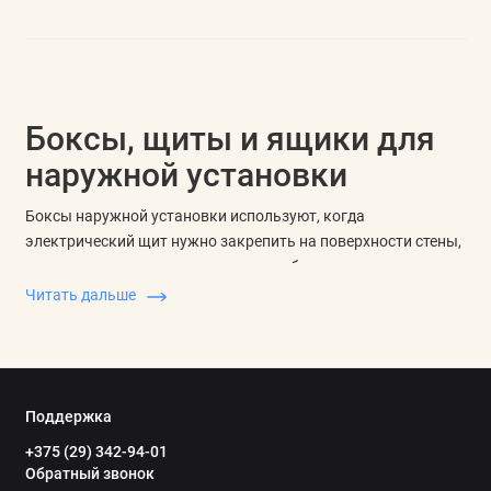
Боксы, щиты и ящики для
наружной установки
Боксы наружной установки используют, когда
электрический щит нужно закрепить на поверхности стены,
перегородки или другого основания без подготовки ниши.
Такой корпус помогает разместить модульную автоматику,
Читать дальше
защитить соединения и оставить доступ к обслуживанию.
Щиты наружной установки выбирают по месту монтажа,
размеру корпуса, материалу, защите от пыли и влаги, вводу
кабеля и совместимости с автоматами, УЗО,
Поддержка
дифавтоматами, шинами и клеммами. Важно заранее
+375 (29) 342-94-01
понимать, сколько устройств будет внутри и нужен ли запас
Обратный звонок
под будущие линии.