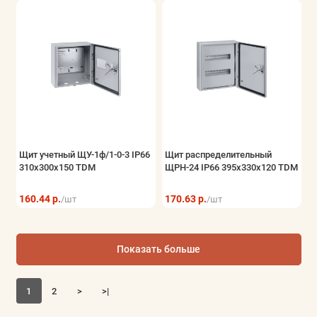
Щит учетный ЩУ-1ф/1-0-3 IP66
Щит распределительный
310х300х150 TDM
ЩРН-24 IP66 395х330х120 TDM
160.44 р.
170.63 р.
/шт
/шт
Показать больше
1
2
>
>|