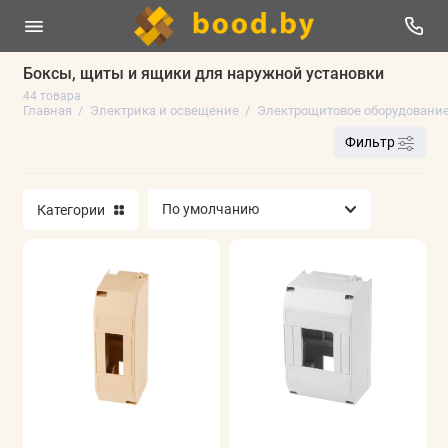
Боксы, щиты и ящики для наружной установки
44 товара
Отпугиватели уничтожители
Главная
Электрика и освещение
Электрощитовое оборудовани
Фильтр
Электроустановочные изделия и аксессуары
Светотехника
Категории
Кабеленесущие системы
Аксессуары для электротехники
Инструменты электрика
Кабель, провод
Удлинители и сетевые фильтры