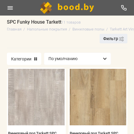
SPC Funky House Tarkett
11 товаров
Главная
Напольные покрытия
Виниловые полы
Tarkett Art Vin
Линолеум
Фильтр
Плинтус напольный
Категории
Ламинат
Виниловые полы
Паркетная доска
Ковролин
Искусственная трава
Аксессуары
Виниловый пол Tarkett SPC
Виниловый пол Tarkett SPC