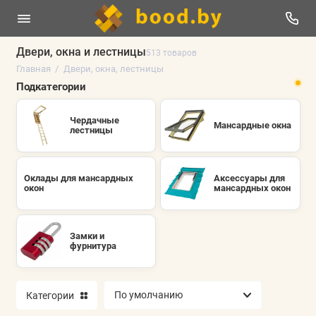
Двери, окна и лестницы
513 товаров
Главная
Двери, окна, лестницы
Чердачные лестницы
Подкатегории
Мансардные окна
Чердачные
Мансардные окна
лестницы
Оклады для мансардных окон
Аксессуары для мансардных окон
Оклады для мансардных
Аксессуары для
окон
мансардных окон
Замки и фурнитура
Показать все
Замки и
фурнитура
Категории