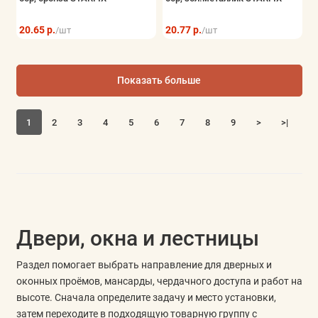
20.65 р.
20.77 р.
/шт
/шт
Показать больше
1
2
3
4
5
6
7
8
9
>
>|
Двери, окна и лестницы
Раздел помогает выбрать направление для дверных и
оконных проёмов, мансарды, чердачного доступа и работ на
высоте. Сначала определите задачу и место установки,
затем переходите в подходящую товарную группу с