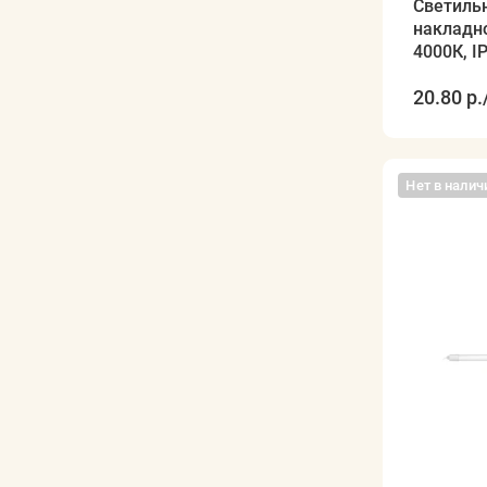
Светиль
накладно
4000К, I
20.80 р.
Нет в налич