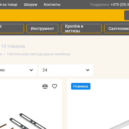
я на товар
Шоурум
Контакты
Поддержка
+375 (29) 
е
Крепёж и
Инструмент
Сантехни
метизы
14 товаров
е
Светильники светодиодные линейные
Новинка