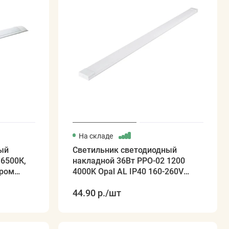
На складе
ый
Светильник светодиодный
 6500К,
накладной 36Вт PPO-02 1200
ером
4000K Opal AL IP40 160-260V
JAZZWAY
44.90 р.
/шт