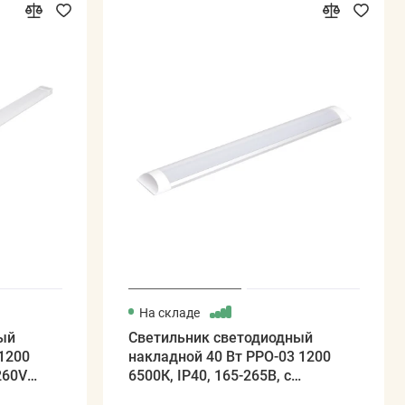
На складе
ый
Светильник светодиодный
1200
накладной 40 Вт PPO-03 1200
260V
6500К, IP40, 165-265В, с
драйвером JAZZWAY