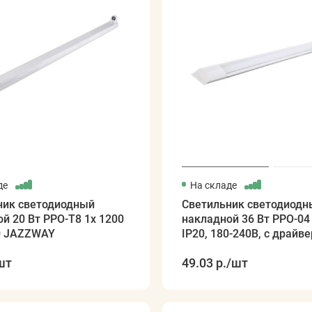
де
На складе
ник светодиодный
Светильник светодиодн
й 20 Вт PPO-T8 1х 1200
накладной 36 Вт PPO-04
20 JAZZWAY
IP20, 180-240В, с драйв
JAZZWAY
шт
49.03 р.
/шт