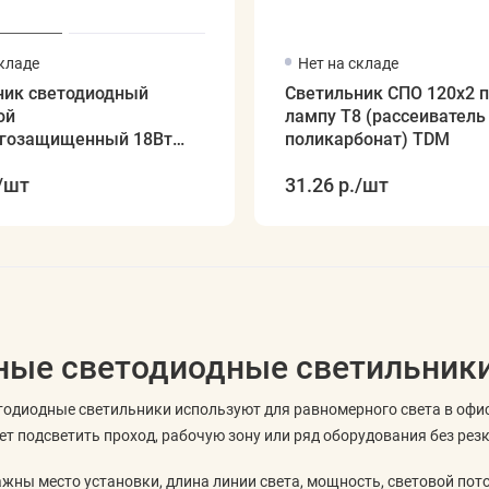
складе
Нет на складе
ник светодиодный
Светильник СПО 120х2 п
ой
лампу T8 (рассеиватель
гозащищенный 18Вт
поликарбонат) TDM
00 6500К, IP65, 196-
/шт
31.26 р.
/шт
AZZWAY
ные светодиодные светильник
одиодные светильники используют для равномерного света в офис
т подсветить проход, рабочую зону или ряд оборудования без резк
жны место установки, длина линии света, мощность, световой пото