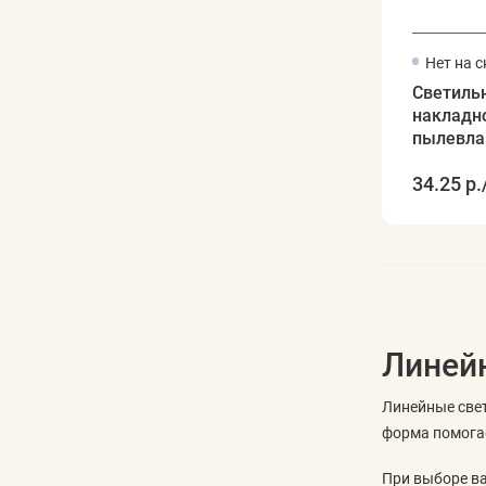
Нет на 
Светиль
накладн
пылевла
PWP-С4 6
34.25 р.
264В, J
Линей
Линейные свет
форма помогае
При выборе ва