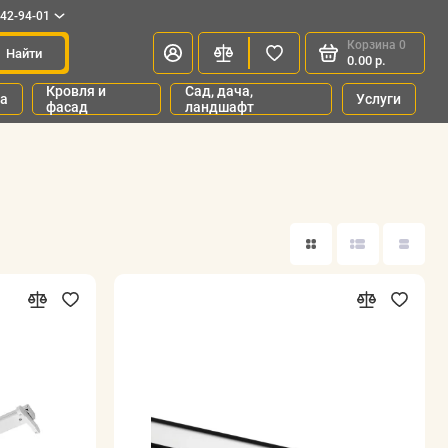
342-94-01
Корзина
0
Найти
0.00 р.
Кровля и
Сад, дача,
ка
Услуги
фасад
ландшафт