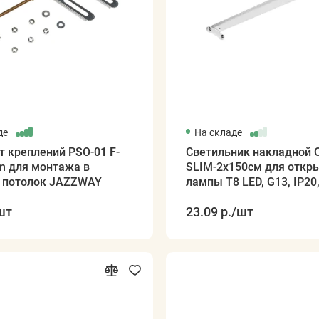
де
На складе
 креплений PSO-01 F-
Светильник накладной 
m для монтажа в
SLIM-2x150см для откр
реечный потолок JAZZWAY
лампы T8 LED, G13, IP20,
одностороннее питание,
шт
23.09 р.
/шт
корпус