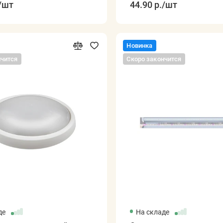
/шт
44.90 р.
/шт
Новинка
нчится
Скоро закончится
де
На складе