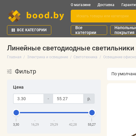
О магазине
Доставка
Гаранти
Все
Напольны
ВСЕ КАТЕГОРИИ
категории
покрытия
Линейные светодиодные светильники
Главная
Электрика и освещение
Светотехника
Освещение офисно
Фильтр
Цена
-
р.
3,30
16,29
29,29
42,28
55,27