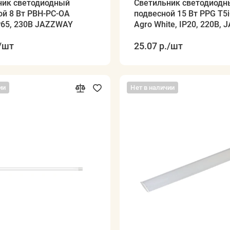
ник светодиодный
Светильник светодиодн
й 8 Вт PBH-PC-OA
подвесной 15 Вт PPG T5i
P65, 230В JAZZWAY
Agro White, IP20, 220В,
/шт
25.07 р.
/шт
ии
Нет в наличии