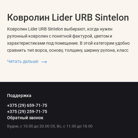
Ковролин Lider URB Sintelon
Ковролин Lider URB Sintelon выбирают, когда нужен
рулонный ковролин с понятной фактурой, цветом и
характеристиками под помещение. В этой категории удобно
сравнить тип ворса, основу, толщину, ширину рулона, класс
нагрузки и оттенок без смешения с другими коллекциями.
Читать дальше
Что сравнить в характеристиках
Для ковролина важны состав, высота и плотность ворса,
тип основы, общая толщина, ширина рулона и устойчивость
к нагрузке. Эти параметры помогают понять, где покрытие
Поддержка
будет уместнее: в спальне, гостиной, коридоре, офисной зоне
+375 (29) 659-71-75
или помещении с частым проходом.
+375 (29) 259-71-75
Обратный звонок
Отдельно оценивают основание пола, способ фиксации,
Будни, с 10.00 до 20.00 Сб, Вс, с 11.00 до 18.00
направление ворса, стыки полотен и запас на подрезку. Если
помещение широкое или имеет сложную форму, заранее