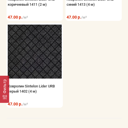
коричневый 1411 (2 м)
синий 1413 (4 м)
Показать все
47.00 р.
47.00 р.
/м²
/м²
Фильтр
Ковролин Sintelon Lider URB
серый 1402 (4 м)
47.00 р.
/м²