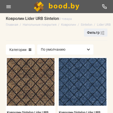
Ковролин Lider URB Sintelon
3 товара
Главная
Напольные покрытия
Ковролин
Sintelon
Lider URB
Линолеум
Фильтр
Плинтус напольный
Категории
Ламинат
Виниловые полы
Паркетная доска
Ковролин
Искусственная трава
Аксессуары
Ковролин Sintelon Lider URB
Ковролин Sintelon Lider URB