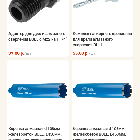
Хранение инструмента
Показать все
Адаптер для дрели алмазного
Комплект анкерного крепления
сверления BULL с M22 на 1 1/4"
для дрели алмазного
сверления BULL
39.00 р.
55.00 р.
/шт
/шт
Коронка алмазная d 108мм
Коронка алмазная d 108мм
железобетон BULL, L450мм,
железобетон BULL, L450мм,
микроудар, сухое сверление
мокрое сверление