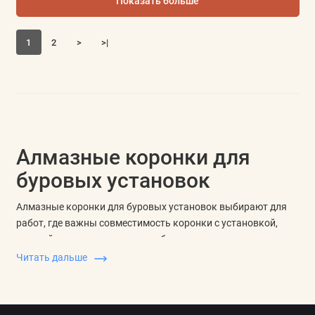
Показать больше
1
2
>
>|
Алмазные коронки для
буровых установок
Алмазные коронки для буровых установок выбирают для
работ, где важны совместимость коронки с установкой,
нужный диаметр отверстия, рабочая длина и тип посадки.
Это отдельная группа оснастки для алмазного сверления, а
Читать дальше
не обычные коронки для ручной дрели.
Коронки для алмазного бурения сравнивают по хвостовику