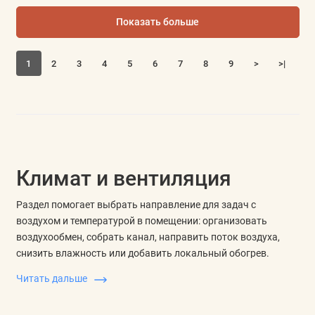
Показать больше
1
2
3
4
5
6
7
8
9
>
>|
Климат и вентиляция
Раздел помогает выбрать направление для задач с
воздухом и температурой в помещении: организовать
воздухообмен, собрать канал, направить поток воздуха,
снизить влажность или добавить локальный обогрев.
Сначала удобнее определить сценарий, а затем перейти в
Читать дальше
более узкий подраздел.
Климатическая техника и климатическое оборудование