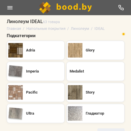
Линолеум IDEAL
63 товара
Главная
Напольные покрытия
Линолеум
IDEAL
Линолеум
Подкатегории
Плинтус напольный
Adria
Glory
Ламинат
Виниловые полы
Imperia
Medalist
Паркетная доска
Pacific
Story
Ковролин
Искусственная трава
Ultra
Гладиатор
Аксессуары