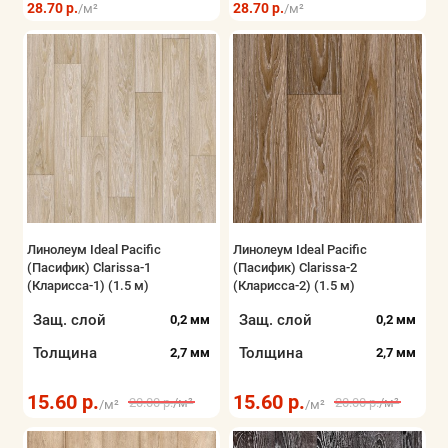
28.70 р.
28.70 р.
/м²
/м²
Линолеум Ideal Pacific
Линолеум Ideal Pacific
(Пасифик) Clarissa-1
(Пасифик) Clarissa-2
(Кларисса-1) (1.5 м)
(Кларисса-2) (1.5 м)
Защ. слой
Защ. слой
0,2 мм
0,2 мм
Толщина
Толщина
2,7 мм
2,7 мм
15.60 р.
15.60 р.
20.00 р.
/м²
20.00 р.
/м²
/м²
/м²