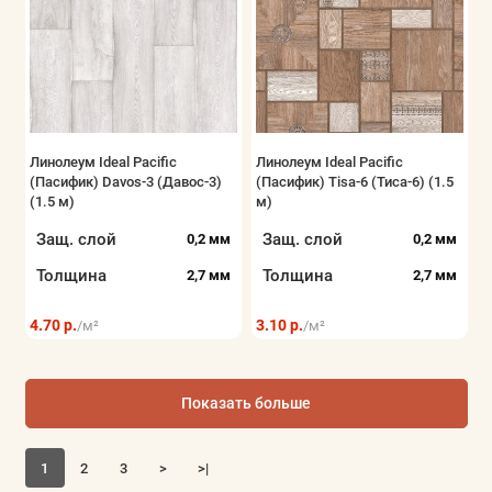
Линолеум Ideal Pacific
Линолеум Ideal Pacific
(Пасифик) Davos-3 (Давос-3)
(Пасифик) Tisa-6 (Тиса-6) (1.5
(1.5 м)
м)
Защ. слой
Защ. слой
0,2 мм
0,2 мм
Толщина
Толщина
2,7 мм
2,7 мм
4.70 р.
3.10 р.
/м²
/м²
Показать больше
1
2
3
>
>|