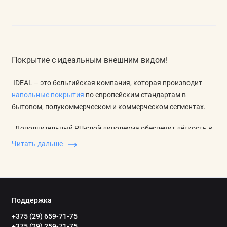
Покрытие с идеальным внешним видом!
IDEAL – это бельгийская компания, которая производит
напольные покрытия
по европейским стандартам в
бытовом, полукоммерческом и коммерческом сегментах.
Дополнительный PU-слой линолеума обеспечит лёгкость в
уходе, долговечность и высокую износостойкость.
Читать дальше
Ассортимент декора насчитывает более 100 уникальных
рисунков и цветов, что позволяет выбрать вариант даже
для самого смелого дизайнерского решения, превратив
помещение в произведение искусства.
Поддержка
+375 (29) 659-71-75
Благодаря двойной основе (пена, полиэстер), линолеум
+375 (29) 259-71-75