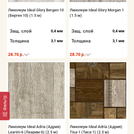
Линолеум Ideal Glory Bergen-10
Линолеум Ideal Glory Morgan 1
(Берген 10) (1.5 м)
(1.5 м)
Защ. слой
Защ. слой
0,4 мм
0,4 мм
Толщина
Толщина
3,1 мм
3,1 мм
28.70 р.
28.70 р.
/м²
/м²
Фильтр
Линолеум Ideal Adria (Адрия)
Линолеум Ideal Adria (Адрия)
Learim-6 (Леарим-6) (2.5 м)
Tisa-1 (Тиса-1) (2.5 м)