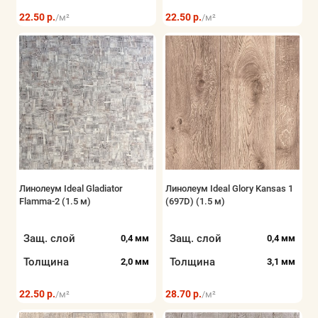
22.50 р.
22.50 р.
/м²
/м²
Линолеум Ideal Gladiator
Линолеум Ideal Glory Kansas 1
Flamma-2 (1.5 м)
(697D) (1.5 м)
Защ. слой
Защ. слой
0,4 мм
0,4 мм
Толщина
Толщина
2,0 мм
3,1 мм
22.50 р.
28.70 р.
/м²
/м²