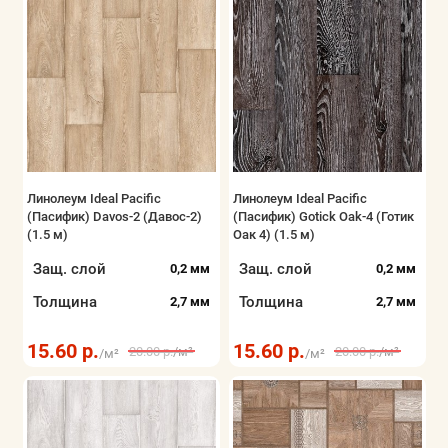
Линолеум Ideal Pacific
Линолеум Ideal Pacific
(Пасифик) Davos-2 (Давос-2)
(Пасифик) Gotick Oak-4 (Готик
(1.5 м)
Оак 4) (1.5 м)
Защ. слой
Защ. слой
0,2 мм
0,2 мм
Толщина
Толщина
2,7 мм
2,7 мм
15.60 р.
15.60 р.
20.00 р.
/м²
20.00 р.
/м²
/м²
/м²