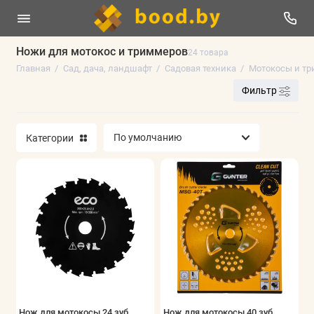
Ножи для мотокос и триммеров
24 товара
Главная
Сад, дача, ландшафт
Садовая техника
Мотокосы и т
Гидропонные системы выращивания
Фильтр
Декор для сада и пруда
Контейнеры, плантеры и клумбы для
Категории
растений
Мышеловки и крысоловки
Садовые мешки и компостеры
Садовая техника
Садовый инструмент
Показать все
Нож для мотокосы 24 зуб.
Нож для мотокосы 40 зуб.