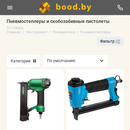
Пневмостеплеры и скобозабивные пистолеты
24 товара
Электроинструменты
Главная
Инструмент
Пневматика
Пневмостеплеры
Фильтр
Оснастка к электроинструменту
Ручной инструмент
Категории
Измерительный инструмент
Сварочное оборудование
Пневматика
Строительное оборудование
Мойки высокого давления