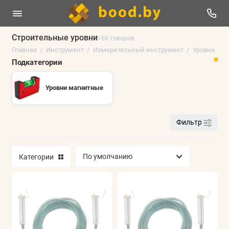
Строительные уровни
166 товаров
Главная
Инструмент
Измерительный инструмент
Уровни
Электроинструменты
Подкатегории
Оснастка к электроинструменту
Уровни магнитные
Ручной инструмент
Фильтр
Измерительный инструмент
Сварочное оборудование
Категории
Пневматика
Строительное оборудование
Мойки высокого давления