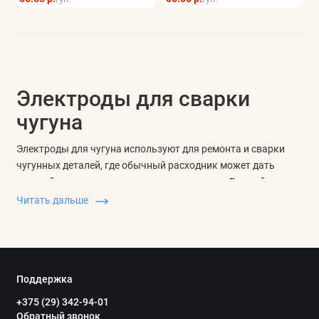
Хранение инструмента
Показать все
Электроды для сварки
чугуна
Электроды для чугуна используют для ремонта и сварки
чугунных деталей, где обычный расходник может дать
хрупкий шов или трещины после остывания. В такой группе
важны назначение электрода, тип чугуна, диаметр,
Читать дальше
покрытие, полярность и допустимый режим работы.
Сварочные электроды для чугуна выбирают под задачу:
заварка дефекта, ремонт трещины, наплавка изношенного
участка или соединение чугуна со сталью. Для аккуратного
Поддержка
подбора сравнивают рекомендации по материалу,
+375 (29) 342-94-01
положению шва, нагреву детали и совместимости со
Обратный звонок