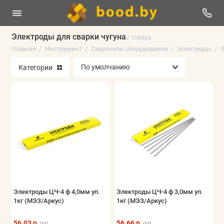
Электроды для сварки чугуна
2 товара
Главная
Инструмент
Сварочное оборудование
Электроды
Э
Электроинструменты
Категории
Оснастка к электроинструменту
Ручной инструмент
Измерительный инструмент
Сварочное оборудование
Пневматика
Строительное оборудование
Электроды ЦЧ-4 ф 4,0мм уп.
Электроды ЦЧ-4 ф 3,0мм уп.
1кг (МЭЗ/Аркус)
1кг (МЭЗ/Аркус)
Мойки высокого давления
56.03 р.
56.66 р.
/уп.
/уп.