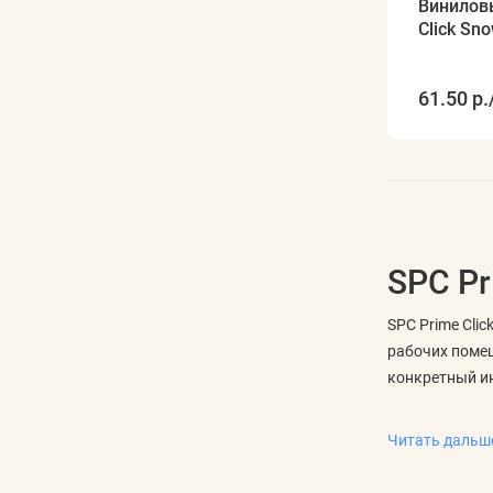
Виниловы
Click Sn
61.50 р.
SPC Pr
SPC Prime Cli
рабочих помещ
конкретный и
Что сравни
Читать даль
Для такого по
помогают поня