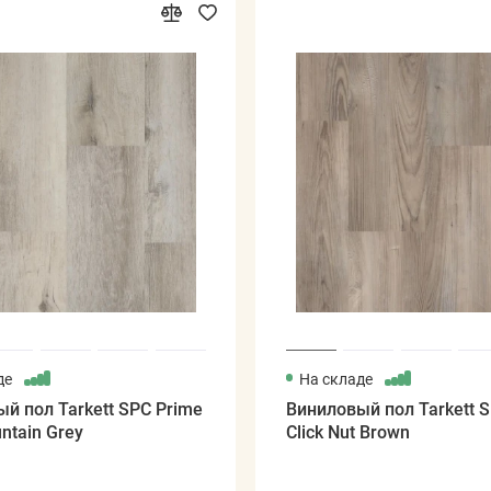
де
На складе
й пол Tarkett SPC Prime
Виниловый пол Tarkett 
untain Grey
Click Nut Brown