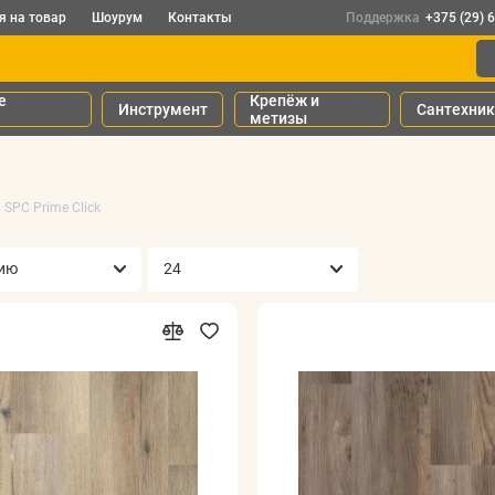
я на товар
Шоурум
Контакты
Поддержка
+375 (29) 
е
Крепёж и
Инструмент
Сантехни
метизы
SPC Prime Click