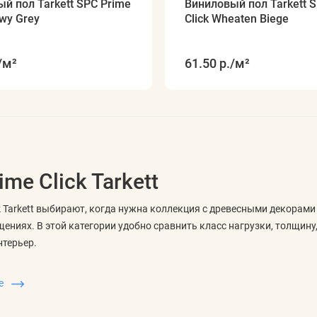
й пол Tarkett SPC Prime
Виниловый пол Tarkett 
owy Grey
Click Wheaten Biege
/м²
61.50 р.
/м²
ime Click Tarkett
ck Tarkett выбирают, когда нужна коллекция с древесными декорам
ениях. В этой категории удобно сравнить класс нагрузки, толщину,
нтерьер.
ть в характеристиках
ше
крытия важны толщина планки, класс износостойкости, тип соедин
ть, где материал будет уместнее: в спальне, гостиной, коридоре ил