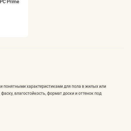
SPC Prime
и и понятными характеристиками для пола в жилых или
 фаску, влагостойкость, формат доски и оттенок под
ения, наличие фаски и устойчивость к влаге. Эти параметры
и помещении с более частой уборкой.