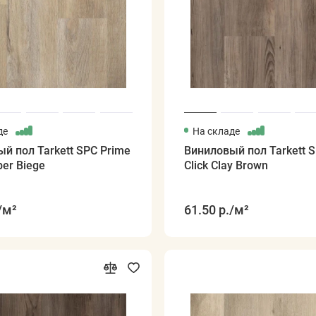
де
На складе
й пол Tarkett SPC Prime
Виниловый пол Tarkett 
ber Biege
Click Clay Brown
/м²
61.50 р.
/м²