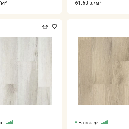
/м²
61.50 р.
/м²
де
На складе