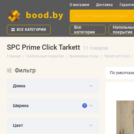
О магазине
Доставка
Гаранти
Все
Напольны
ВСЕ КАТЕГОРИИ
категории
покрытия
SPC Prime Click Tarkett
11 товаров
Главная
Напольные покрытия
Виниловые полы
Tarkett Art Vinyl
Фильтр
Длина
Ширина
Цвет