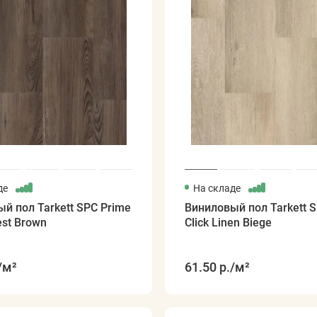
де
На складе
й пол Tarkett SPC Prime
Виниловый пол Tarkett 
est Brown
Click Linen Biege
/м²
61.50 р.
/м²