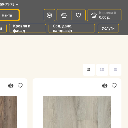
659-71-75
Корзина
0
Найти
0.00 р.
Кровля и
Сад, дача,
ка
Услуги
фасад
ландшафт