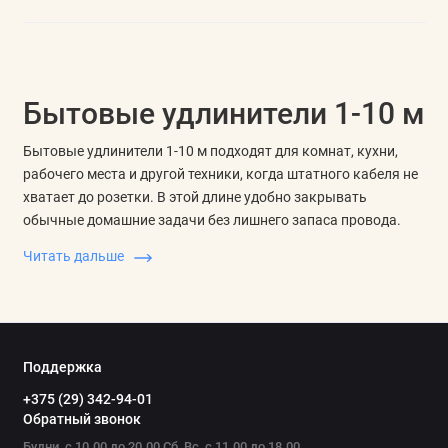
Бытовые удлинители 1-10 м
Бытовые удлинители 1-10 м подходят для комнат, кухни,
рабочего места и другой техники, когда штатного кабеля не
хватает до розетки. В этой длине удобно закрывать
обычные домашние задачи без лишнего запаса провода.
Читать дальше
При выборе смотрят на длину кабеля, число розеток,
заземление, выключатель, сечение провода, допустимую
нагрузку и качество контактов. Удлинитель 10 м нужен там,
где розетка заметно удалена, а для рабочего стола или
бытовой техники рядом со стеной часто достаточно более
Поддержка
короткой линии.
+375 (29) 342-94-01
Длина, розетки и нагрузка
Обратный звонок
Будни, с 10.00 до 20.00 Сб, Вс, с 11.00 до 18.00
Чем длиннее кабель, тем важнее не оставлять его в плотных