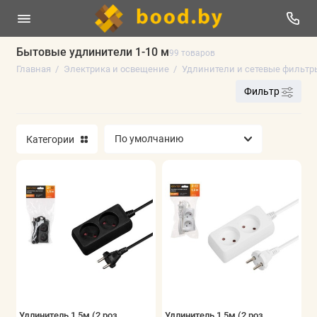
Бытовые удлинители 1-10 м
99 товаров
Главная
Электрика и освещение
Удлинители и сетевые фильтр
Отпугиватели уничтожители
Фильтр
Электроустановочные изделия и аксессуары
Категории
Светотехника
Кабеленесущие системы
Аксессуары для электротехники
Инструменты электрика
Кабель, провод
Удлинители и сетевые фильтры
Удлинитель 1,5м (2 роз.,
Удлинитель 1,5м (2 роз.,