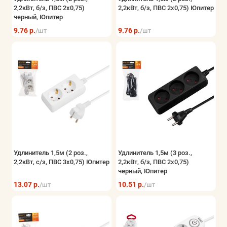
2,2кВт, б/з, ПВС 2х0,75)
2,2кВт, б/з, ПВС 2х0,75) Юпитер
Электрощитовое оборудование
черный, Юпитер
9.76 р.
9.76 р.
/шт
/шт
Элементы питания и блоки питания
Безопасность системы контроля
Показать все
Удлинитель 1,5м (2 роз.,
Удлинитель 1,5м (3 роз.,
2,2кВт, с/з, ПВС 3х0,75) Юпитер
2,2кВт, б/з, ПВС 2х0,75)
черный, Юпитер
13.07 р.
10.51 р.
/шт
/шт