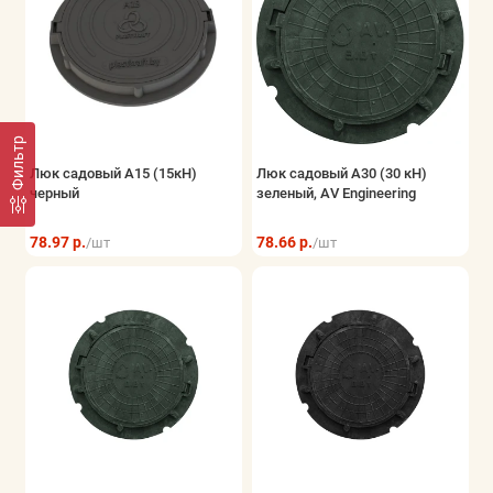
Фильтр
Люк садовый А15 (15кН)
Люк садовый А30 (30 кН)
черный
зеленый, AV Engineering
78.97 р.
78.66 р.
/шт
/шт