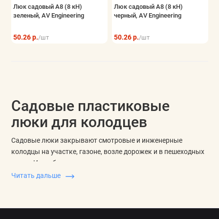
Люк садовый А8 (8 кН)
Люк садовый А8 (8 кН)
зеленый, AV Engineering
черный, AV Engineering
50.26 р.
50.26 р.
/шт
/шт
Садовые пластиковые
люки для колодцев
Садовые люки закрывают смотровые и инженерные
колодцы на участке, газоне, возле дорожек и в пешеходных
зонах. Их выбирают по месту установки, материалу,
допустимой нагрузке, размеру проема, форме крышки,
Читать дальше
высоте посадки и цвету под окружающее покрытие.
Для зеленой зоны важны аккуратный внешний вид и
устойчивость крышки к погоде. Для дорожки или площадки