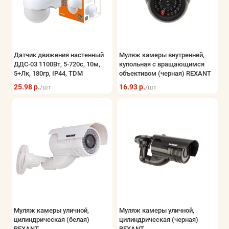
Электрощитовое оборудование
Элементы питания и блоки питания
Датчик движения настенный
Муляж камеры внутренней,
Безопасность системы контроля
ДДС-03 1100Вт, 5-720с, 10м,
купольная с вращающимся
5+Лк, 180гр, IP44, TDM
объективом (черная) REXANT
Показать все
25.98 р.
16.93 р.
/шт
/шт
Муляж камеры уличной,
Муляж камеры уличной,
цилиндрическая (белая)
цилиндрическая (черная)
REXANT
REXANT