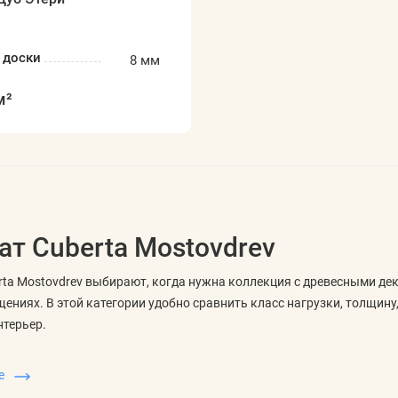
 доски
8 мм
м²
т Cuberta Mostovdrev
ta Mostovdrev выбирают, когда нужна коллекция с древесными де
ениях. В этой категории удобно сравнить класс нагрузки, толщину,
нтерьер.
ть в характеристиках
ше
важны толщина панели, класс износостойкости, тип замка, наличи