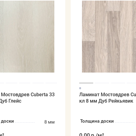
 Мостовдрев Cuberta 33
Ламинат Мостовдрев Cu
Дуб Глейс
кл 8 мм Дуб Рейкьявик
 доски
Толщина доски
8 мм
м²
0.00 р.
/м²