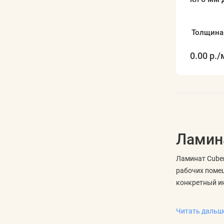
Толщина
0.00 р.
/
Ламина
Ламинат Cuber
рабочих помещ
конкретный и
Что сравни
Читать даль
Для ламината 