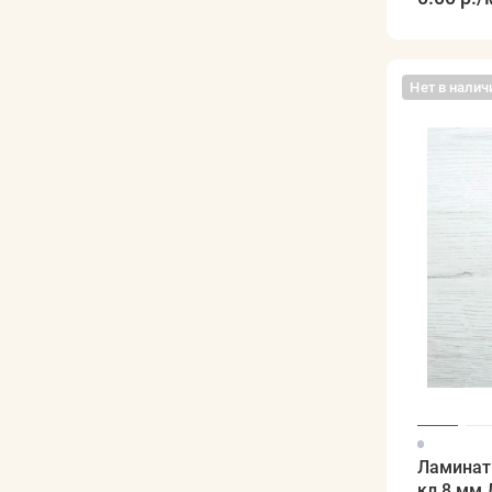
Нет в налич
Ламинат
кл 8 мм 