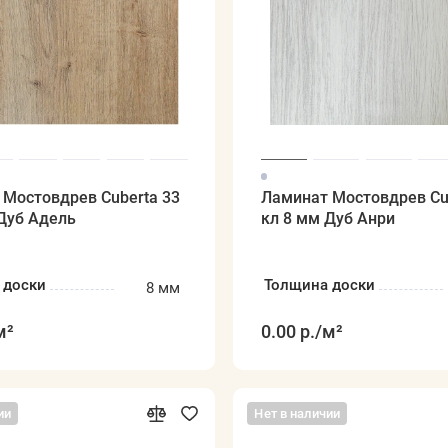
 Мостовдрев Cuberta 33
Ламинат Мостовдрев Cu
Дуб Адель
кл 8 мм Дуб Анри
 доски
Толщина доски
8 мм
м²
0.00 р.
/м²
ии
Нет в наличии