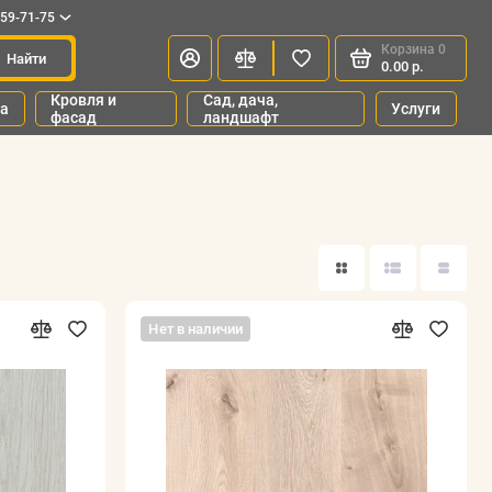
659-71-75
Корзина
0
Найти
0.00 р.
Кровля и
Сад, дача,
ка
Услуги
фасад
ландшафт
Нет в наличии