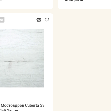
ии
 Мостовдрев Cuberta 33
Дуб Этери