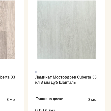
berta 33
Ламинат Мостовдрев Cuberta 33
кл 8 мм Дуб Шанталь
Толщина доски
8 мм
8 мм
0.00 р.
/м²