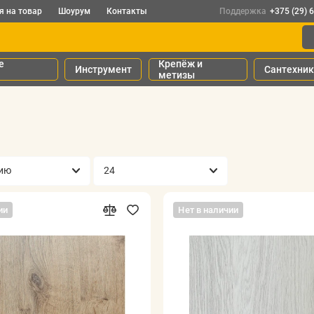
я на товар
Шоурум
Контакты
Поддержка
+375 (29) 
е
Крепёж и
Инструмент
Сантехни
метизы
ии
Нет в наличии