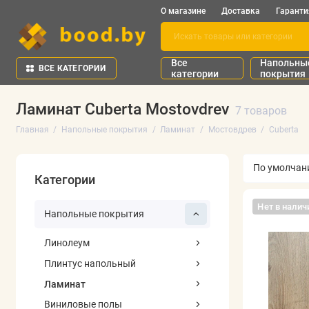
О магазине
Доставка
Гаранти
Все
Напольны
ВСЕ КАТЕГОРИИ
категории
покрытия
Ламинат Cuberta Mostovdrev
7 товаров
Главная
Напольные покрытия
Ламинат
Мостовдрев
Cuberta
Категории
Нет в налич
Напольные покрытия
Линолеум
Плинтус напольный
Ламинат
Виниловые полы