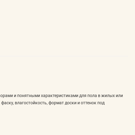
корами и понятными характеристиками для пола в жилых или
 фаску, влагостойкость, формат доски и оттенок под
е фаски и устойчивость к влаге. Эти параметры помогают