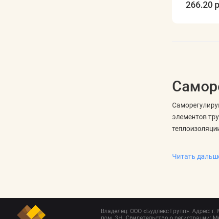
266.20 р
Самор
Саморегулирую
элементов тру
теплоизоляци
Кабель от зам
Читать даль
Выбор зависит
Что учитыв
Сначала опред
трубопровода.
Владелец: ООО «Будлекс Групп». Адрес: г.
пом. 3Н. Свидетельство о регистрации: Ми