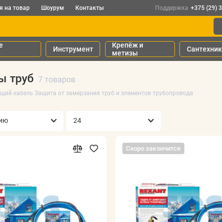
я на товар
Шоурум
Контакты
Поддержка
+375 (29) 
е
Крепёж и
Инструмент
Сантехни
метизы
ы труб
7 товаров
ий кабель Защита от замерзания труб и элементов трубопровода
Скоро закончится