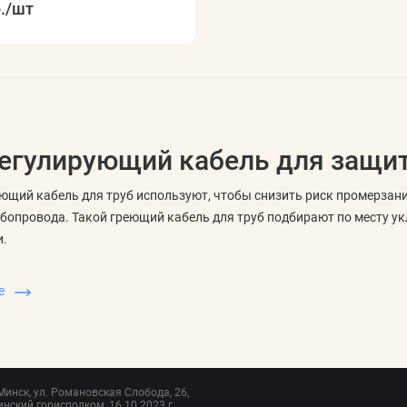
.
/шт
егулирующий кабель для защи
щий кабель для труб используют, чтобы снизить риск промерзани
бопровода. Такой греющий кабель для труб подбирают по месту укл
и.
ерзания труб может устанавливаться снаружи трубы или применят
ше
 от конструкции участка, допустимости контакта с водой, оболочк
ать при выборе
еляют задачу: защита открытого участка, ввод воды в дом, труба 
 Затем сравнивают мощность на метр, длину комплекта, тип оболоч
 Минск, ул. Романовская Слобода, 26,
нский горисполком, 16.10.2023 г.,