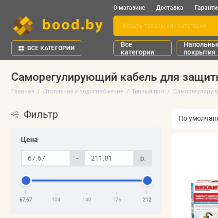
О магазине
Доставка
Гаранти
Все
Напольны
ВСЕ КАТЕГОРИИ
категории
покрытия
Саморегулирующий кабель для защит
Главная
Отопление и водоснабжение
Теплый пол
Саморегулирующ
Фильтр
Цена
-
р.
67,67
104
140
176
212