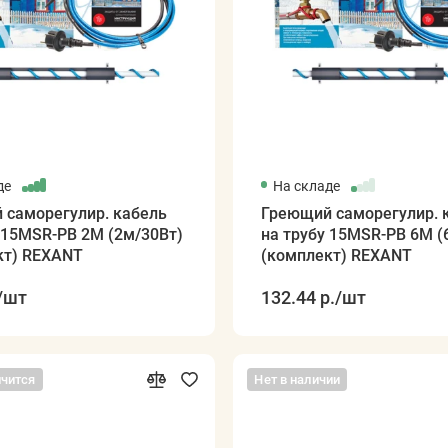
де
На складе
 саморегулир. кабель
Греющий саморегулир. 
 15MSR-PB 2M (2м/30Вт)
на трубу 15MSR-PB 6M (
кт) REXANT
(комплект) REXANT
/шт
132.44 р.
/шт
нчится
Нет в наличии