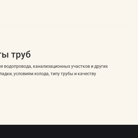
ты труб
я водопровода, канализационных участков и других
адки, условиям холода, типу трубы и качеству
ься в комплекте, рассчитанном на внутреннюю укладку.
и кабеля, комплектности и требований производителя.
в холодной зоне, участок канализации или локальный элемент
ки, экран, вилку, муфты и другие готовые элементы.