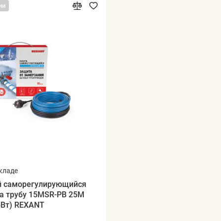
ии
складе
 саморегулирующийся
на трубу 15MSR-PB 25M
5Вт) REXANT