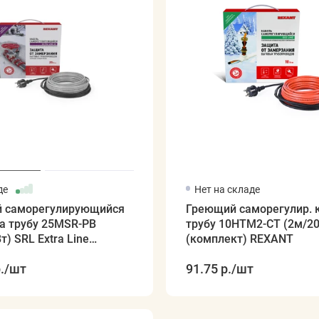
де
Нет на складе
 саморегулирующийся
Греющий саморегулир. 
а трубу 25MSR-PB
трубу 10HTM2-CT (2м/20
т) SRL Extra Line
(комплект) REXANT
.
/шт
91.75 р.
/шт