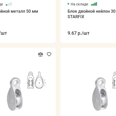
де
На складе
ойной металл 50 мм
Блок двойной нейлон 3
STARFIX
/шт
9.67 р.
/шт