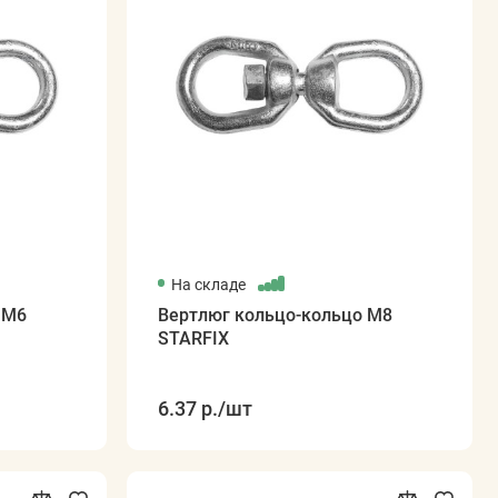
На складе
 М6
Вертлюг кольцо-кольцо М8
STARFIX
6.37 р.
/шт