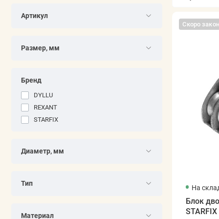
Артикул
Скоро зако
Размер, мм
Бренд
DYLLU
REXANT
STARFIX
Диаметр, мм
Тип
На скла
Блок дв
STARFIX
Материал