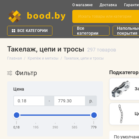
О магазине
Доставка
Гаранти
Все
Напольны
ВСЕ КАТЕГОРИИ
категории
покрытия
Такелаж, цепи и тросы
297 товаров
Главная
Крепёж и метизы
Такелаж, цепи и тросы
Фильтр
Подкатего
З
Цена
-
р.
Ц
0,18
195
390
585
779