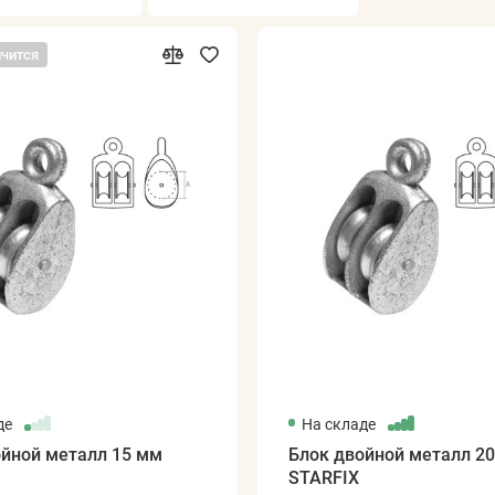
нчится
де
На складе
ойной металл 15 мм
Блок двойной металл 2
STARFIX