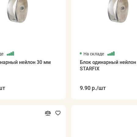
де
На складе
инарный нейлон 30 мм
Блок одинарный нейлон
STARFIX
шт
9.90 р.
/шт