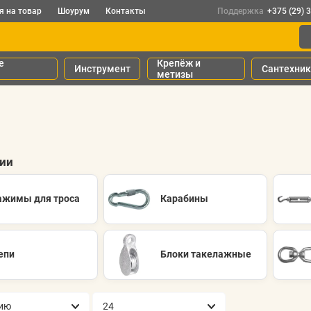
я на товар
Шоурум
Контакты
Поддержка
+375 (29) 
е
Крепёж и
Инструмент
Сантехни
метизы
рии
ажимы для троса
Карабины
епи
Блоки такелажные