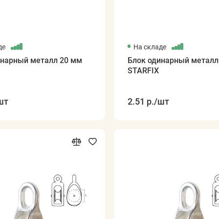
де
На складе
инарный металл 20 мм
Блок одинарный металл
STARFIX
шт
2.51 р.
/шт