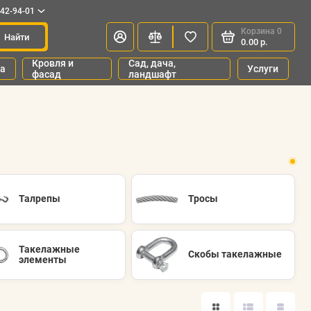
342-94-01
Корзина
0
Найти
0.00 р.
Кровля и
Сад, дача,
ка
Услуги
фасад
ландшафт
Талрепы
Тросы
Такелажные
Скобы такелажные
элементы