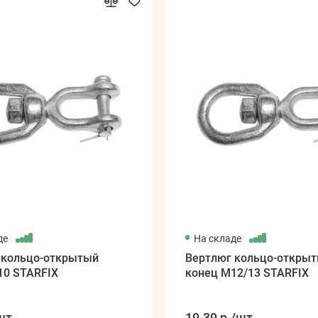
де
На складе
 кольцо-открытый
Вертлюг кольцо-откры
10 STARFIX
конец М12/13 STARFIX
шт
19.39 р.
/шт