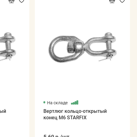
На складе
тый
Вертлюг кольцо-открытый
конец М6 STARFIX
5.69 р.
/шт