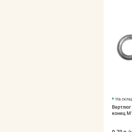
На скла
Вертлюг
конец М
9.70 р.
/