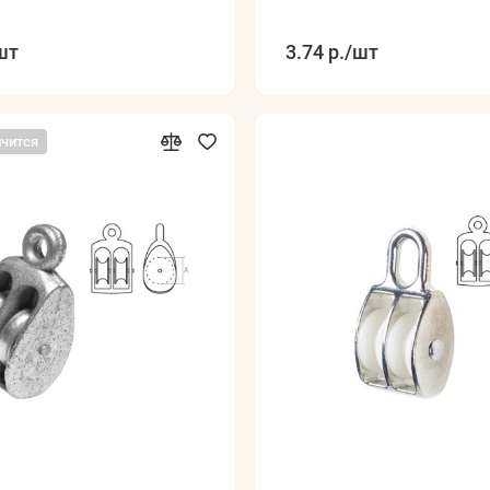
шт
3.74 р.
/шт
нчится