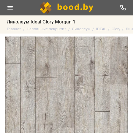
Линолеум Ideal Glory Morgan 1
Главная
Напольные покрытия
Линолеум
IDEAL
Glory
Лино