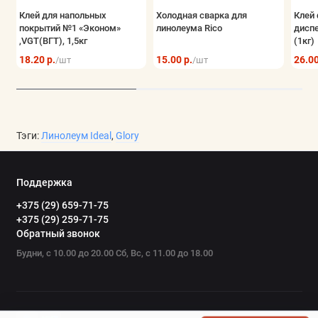
Клей для напольных
Холодная сварка для
Клей 
покрытий №1 «Эконом»
линолеума Rico
дисп
,VGT(ВГТ), 1,5кг
(1кг)
18.20 р.
15.00 р.
26.00
/шт
/шт
Тэги:
Линолеум Ideal
,
Glory
Поддержка
+375 (29) 659-71-75
+375 (29) 259-71-75
Обратный звонок
Будни, с 10.00 до 20.00 Сб, Вс, с 11.00 до 18.00