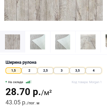
Ширина рулона
1,5
2
2,5
3
3,5
4
На складе
Код товара: Morgan 1
28.70 р.
/м²
43.05 р.
/пог. м