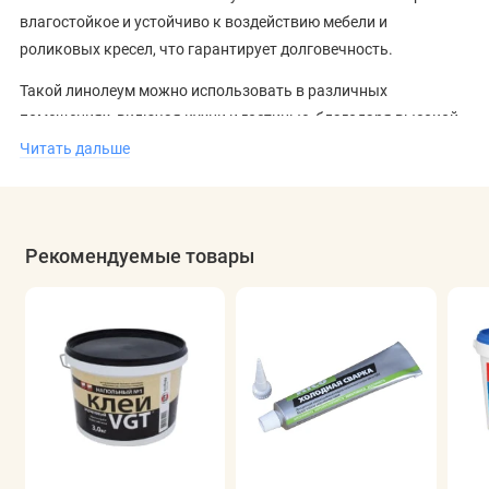
влагостойкое и устойчиво к воздействию мебели и
роликовых кресел, что гарантирует долговечность.
Такой линолеум можно использовать в различных
помещениях, включая кухни и гостиные, благодаря высокой
устойчивости к износу и легкости в уходе. Он также подходит
Читать дальше
для установки на теплые полы, что добавляет комфорт в
холодные дни. Для тех, кто ищет качественное покрытие,
стоит обратить внимание на
каталог линолеума
и оценить
Рекомендуемые товары
все преимущества Ideal.