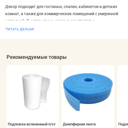
Декор подходит для гостиных, спален, кабинетов и детских
комнат, а также для коммерческих помещений с умеренной
нагрузкой. В интерьере он хорошо сочетается с
натуральными материалами, тёплой мебелью и спокойной
Читать дальше
цветовой палитрой, формируя ощущение уюта и порядка.
Рекомендуемые товары
Подложка вспененный п/эт
Демпферная лента
Подл