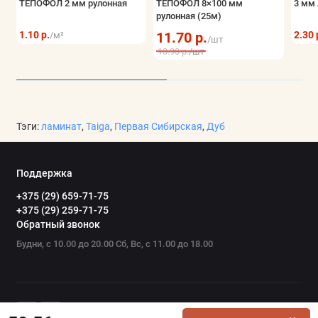
ТЕПОФОЛ 2 мм рулонная
ТЕПОФОЛ 8×100 мм
3 мм 
рулонная (25м)
1.10 р.
11.70 р.
2.30 
/м²
/шт
13.90 р.
/шт
Тэги:
ламинат
,
Taiga
,
Первая Сибирская
,
Дуб
Поддержка
+375 (29) 659-71-75
+375 (29) 259-71-75
Обратный звонок
Будни, с 10.00 до 20.00 Сб, Вс, с 11.00 до 18.00