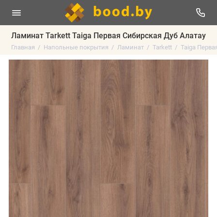
Ламинат Tarkett Taiga Первая Сибирская Дуб Алатау
Главная
Напольные покрытия
Ламинат
Tarkett
Taiga Перва