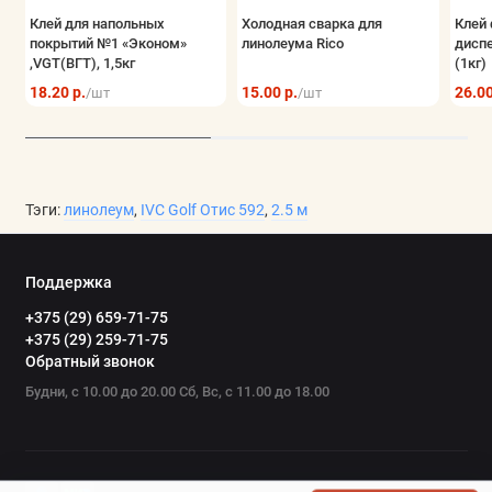
Клей для напольных
Холодная сварка для
Клей 
покрытий №1 «Эконом»
линолеума Rico
дисп
,VGT(ВГТ), 1,5кг
(1кг)
18.20 р.
15.00 р.
26.00
/шт
/шт
Тэги:
линолеум
,
IVC Golf Отис 592
,
2.5 м
Поддержка
+375 (29) 659-71-75
+375 (29) 259-71-75
Обратный звонок
Будни, с 10.00 до 20.00 Сб, Вс, с 11.00 до 18.00