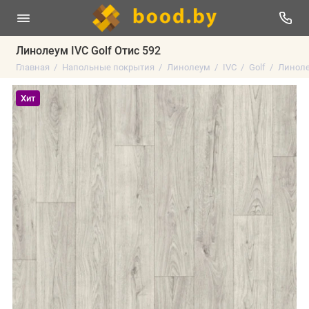
Линолеум IVC Golf Отис 592
Главная
Напольные покрытия
Линолеум
IVC
Golf
Линолеу
Хит