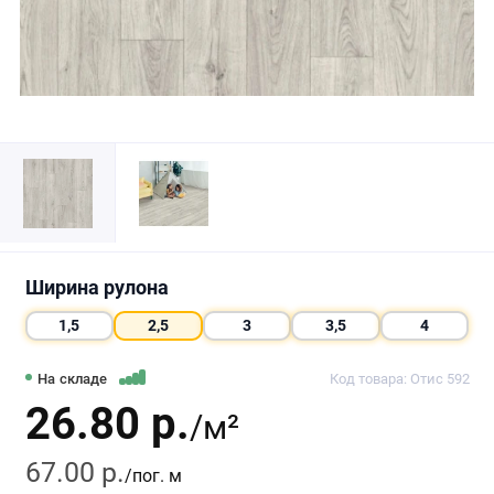
Ширина рулона
1,5
2,5
3
3,5
4
На складе
Код товара: Отис 592
26.80 р.
/м²
67.00 р.
/пог. м