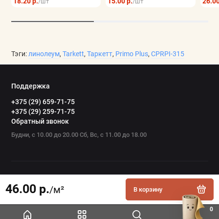
18.20 р.
15.00 р.
26.00
/шт
/шт
Тэги:
линолеум
,
Tarkett
,
Таркетт
,
Primo Plus
,
CPRPI-315
Поддержка
+375 (29) 659-71-75
+375 (29) 259-71-75
Обратный звонок
Будни, с 10.00 до 20.00 Сб, Вс, с 11.00 до 18.00
46.00 р.
/м²
В корзину
0