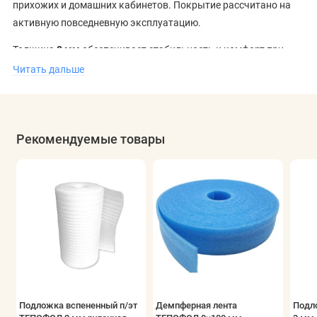
прихожих и домашних кабинетов. Покрытие рассчитано на
активную повседневную эксплуатацию.
Толщина
8 мм
обеспечивает стабильность и комфорт при
ходьбе. Отсутствие фаски делает поверхность пола более
Читать дальше
цельной и ровной, что особенно ценят в интерьерах с
лаконичным дизайном и ровными плоскостями.
Ламинат Egger Pro Classic EPL095
доступен в Минске
,
Рекомендуемые товары
возможна
доставка по всей Беларуси
.
Подложка вспененный п/эт
Демпферная лента
Подл