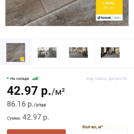
На складе
Код товара: Дитрих NL
42.97 р.
/м²
86.16 р.
/упак
42.97 р.
Сумма:
Кол-во, м²