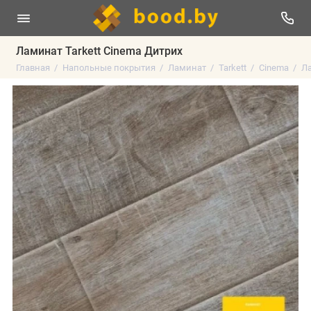
Ламинат Tarkett Cinema Дитрих
Главная
Напольные покрытия
Ламинат
Tarkett
Cinema
Ла