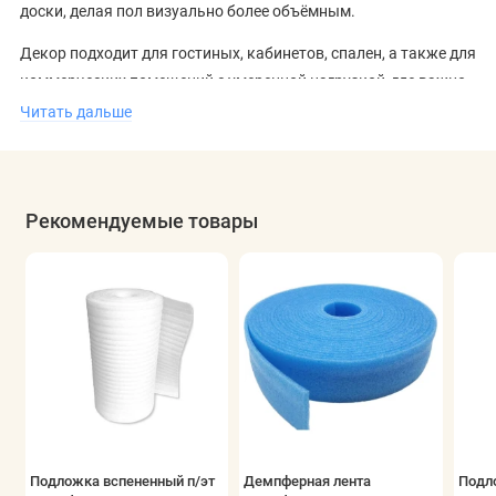
доски, делая пол визуально более объёмным.
Декор подходит для гостиных, кабинетов, спален, а также для
коммерческих помещений с умеренной нагрузкой, где важно
создать ощущение основательности и визуального порядка.
Читать дальше
Ламинат хорошо сочетается с тёмной мебелью, металлом и
сдержанными интерьерными решениями.
Рекомендуемые товары
Подложка вспененный п/эт
Демпферная лента
Подл