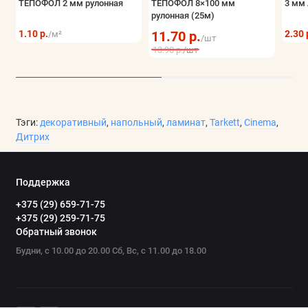
ТЕПОФОЛ 2 мм рулонная
ТЕПОФОЛ 8×100 мм
3 мм 
рулонная (25м)
1.10 р.
11.70 р.
2.30 
/м²
/шт
13.90 р.
/шт
Тэги:
декоративный
,
напольный
,
ламинат
,
Tarkett
,
Cinema
,
Дитрих
Поддержка
+375 (29) 659-71-75
+375 (29) 259-71-75
Обратный звонок
Будни, с 10.00 до 20.00 Сб, Вс, с 11.00 до 18.00