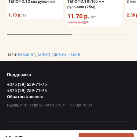
ТЕПОФОЛ 2 мм рулонная
ТЕПОФОЛ 8×100 мм
3 мм 
рулонная (25м)
1.10 р.
11.70 р.
2.30 
/м²
/шт
13.90 р.
/шт
Тэги:
ламинат
,
Tarkett
,
Cinema
,
Гэйбл
Поддержка
+375 (29) 659-71-75
+375 (29) 259-71-75
Обратный звонок
Будни, с 10.00 до 20.00 Сб, Вс, с 11.00 до 18.00