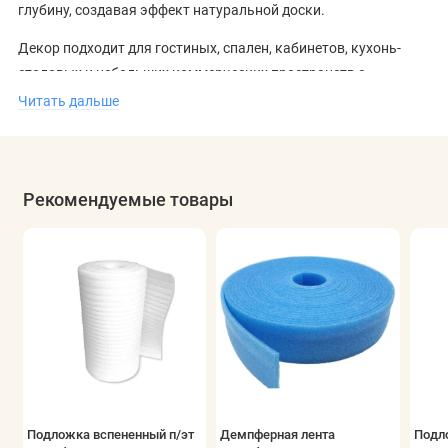
глубину, создавая эффект натуральной доски.
Декор подходит для гостиных, спален, кабинетов, кухонь-
столовых и небольших коммерческих пространств с
умеренной нагрузкой. В интерьере он создаёт спокойный фон,
Читать дальше
хорошо сочетается как со светлой, так и с тёмной мебелью,
поддерживая ощущение баланса и порядка.
Рекомендуемые товары
Подложка вспененный п/эт
Демпферная лента
Подл