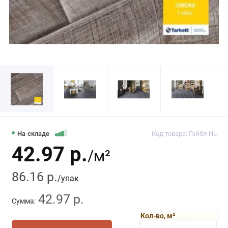
На складе
Код товара: Гэйбл NL
42.97 р.
/м²
86.16 р.
/упак
42.97 р.
Сумма:
Кол-во, м²