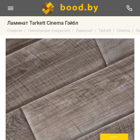
Ламинат Tarkett Cinema Гэйбл
Главная
Напольные покрытия
Ламинат
Tarkett
Cinema
Ла