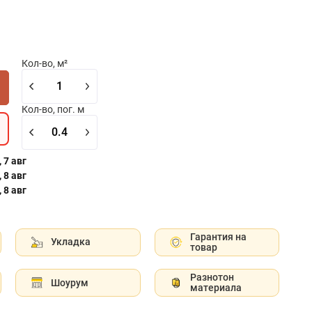
Кол-во, м²
Кол-во, пог. м
 7 авг
 8 авг
 8 авг
Гарантия на
Укладка
товар
Разнотон
Шоурум
материала