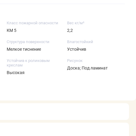
Класс пожарной опасности
Вес кг/м²
КМ 5
2,2
Структура поверхности
Влагостойкий
Мелкое тиснение
Устойчив
Устойчив к роликовым
Рисунок
креслам
Доска; Под ламинат
Высокая