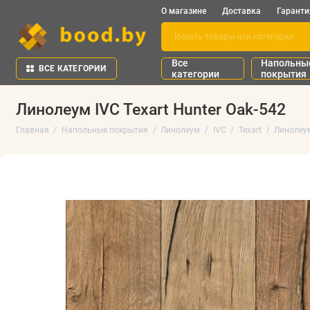
О магазине
Доставка
Гаранти
Все
Напольны
ВСЕ КАТЕГОРИИ
категории
покрытия
Линолеум IVC Texart Hunter Oak-542
Главная
Напольные покрытия
Линолеум
IVC
Texart
Линолеум