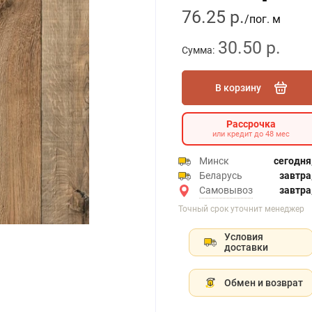
76.25 р.
/пог. м
30.50 р.
Сумма:
В корзину
Рассрочка
или кредит до 48 мес
Минск
сегодня,
Беларусь
завтра,
Самовывоз
завтра,
Точный срок уточнит менеджер
Условия
доставки
Обмен и возврат