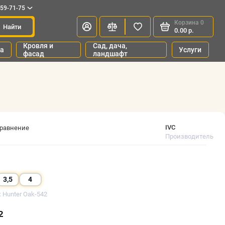
659-71-75
Корзина
0
Найти
0.00 р.
Кровля и
Сад, дача,
ка
Услуги
фасад
ландшафт
IVC
сравнение
Производитель
3,5
4
: Hunter Oak-542
²