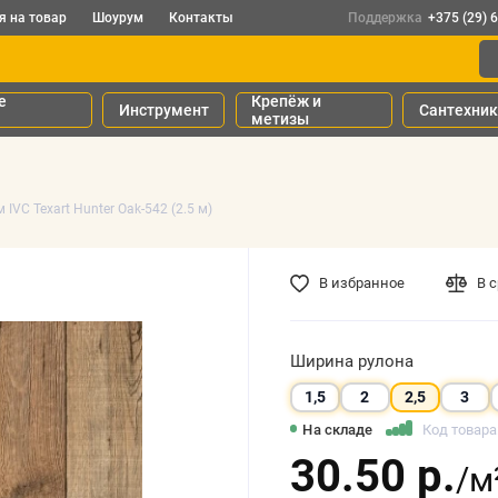
я на товар
Шоурум
Контакты
Поддержка
+375 (29) 
е
Крепёж и
Инструмент
Сантехни
метизы
 IVC Texart Hunter Oak-542 (2.5 м)
В избранное
В 
Ширина рулона
1,5
2
2,5
3
На складе
Код товара
30.50 р.
/м