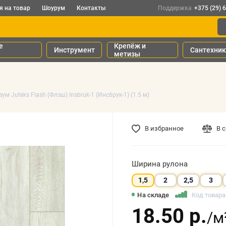
я на товар
Шоурум
Контакты
Поддержка
+375 (29) 
е
Крепёж и
Инструмент
Сантехни
метизы
ум Juteks Flash (Флэш) Insbruk-1 (Инсбрук-1) (1.5 м)
В избранное
В 
Ширина рулона
1,5
2
2,5
3
На складе
Код товара:
18.50 р.
/м