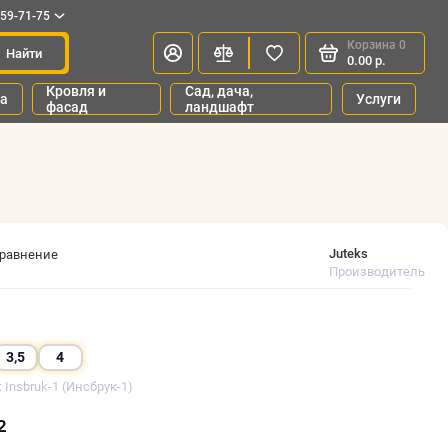
659-71-75
Корзина
0
Найти
0.00 р.
Кровля и
Сад, дача,
ка
Услуги
фасад
ландшафт
Juteks
сравнение
Производитель
3,5
4
 Insbruk-1 (Инсбрук-1)
²