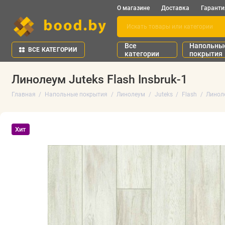
О магазине
Доставка
Гаранти
Все
Напольны
ВСЕ КАТЕГОРИИ
категории
покрытия
Линолеум Juteks Flash Insbruk-1
Главная
Напольные покрытия
Линолеум
Juteks
Flash
Линоле
Хит