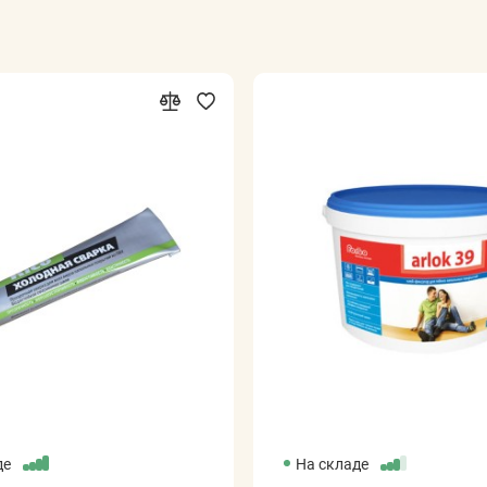
де
На складе