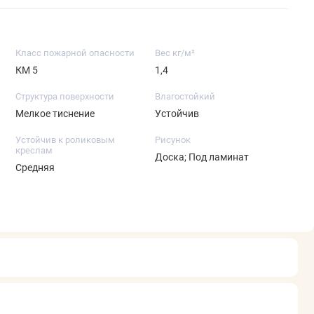
Класс пожарной опасности
Вес кг/м²
КМ 5
1,4
Структура поверхности
Влагостойкий
Мелкое тиснение
Устойчив
Устойчив к роликовым
Рисунок
креслам
Доска; Под ламинат
Средняя