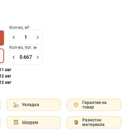
Кол-во, м²
Кол-во, пог. м
 11 авг
 12 авг
 12 авг
Гарантия на
Укладка
товар
Разнотон
Шоурум
материала