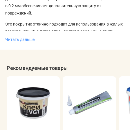
в 0,2 мм обеспечивает дополнительную защиту от
повреждений.
Это покрытие отлично подходит для использования в жилых
помещениях. Оно легко вписывается в различные стили
оформления, визуально расширяет пространство и придаёт
Читать дальше
ему завершённый вид. Вы можете
купить линолеум в Минске
и насладиться качеством и долговечностью продукции от
Комитекс Лин.
Рекомендуемые товары