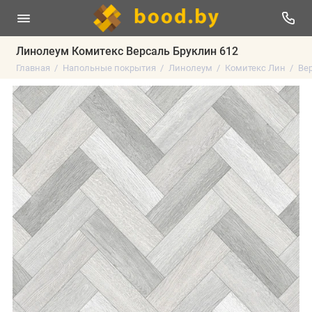
Линолеум Комитекс Версаль Бруклин 612
Главная
Напольные покрытия
Линолеум
Комитекс Лин
Ве