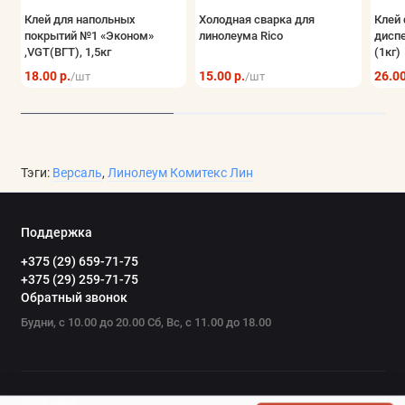
Клей для напольных
Холодная сварка для
Клей 
покрытий №1 «Эконом»
линолеума Rico
дисп
,VGT(ВГТ), 1,5кг
(1кг)
18.00 р.
15.00 р.
26.00
/шт
/шт
Тэги:
Версаль
,
Линолеум Комитекс Лин
Поддержка
+375 (29) 659-71-75
+375 (29) 259-71-75
Обратный звонок
Будни, с 10.00 до 20.00 Сб, Вс, с 11.00 до 18.00