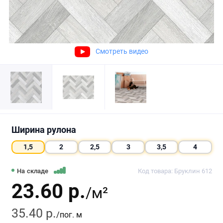
Смотреть видео
Ширина рулона
1,5
2
2,5
3
3,5
4
На складе
Код товара: Бруклин 612
23.60 р.
/м²
35.40 р.
/пог. м