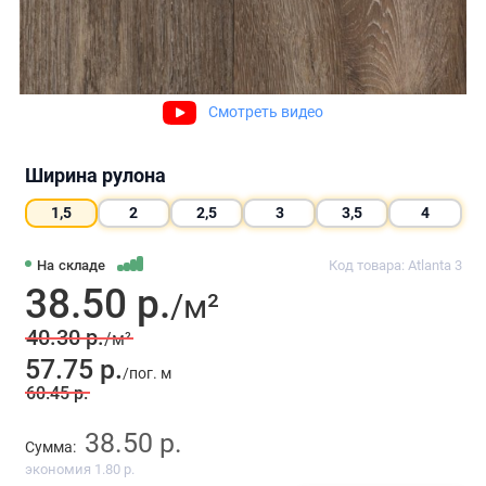
Смотреть видео
Ширина рулона
1,5
2
2,5
3
3,5
4
На складе
Код товара: Atlanta 3
38.50 р.
/м²
40.30 р.
/м²
57.75 р.
/пог. м
60.45 р.
38.50 р.
Сумма:
экономия 1.80 р.