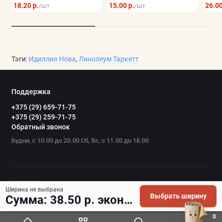
18.20 р.
15.00 р.
26.00
/шт
/шт
Тэги:
Идиллия Нова
,
Линолеум Таркетт
Поддержка
+375 (29) 659-71-75
+375 (29) 259-71-75
Обратный звонок
Будни, с 10.00 до 20.00 Сб, Вс, с 11.00 до 18.00
Ширина не выбрана
Выбрать ширину
Сумма: 38.50 р. экономия 1.80 р.
0