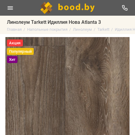
Линолеум Tarkett Идиллия Нова Atlanta 3
Главная
Напольные покрытия
Линолеум
Tarkett
Идиллия Н
Акция
Популярный
Хит