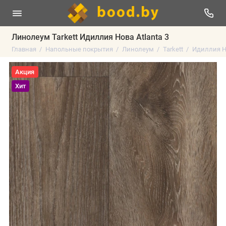
Линолеум Tarkett Идиллия Нова Atlanta 3
Главная
Напольные покрытия
Линолеум
Tarkett
Идиллия Н
Акция
Хит