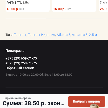
,VGT(ВГТ), 1,5кг
(1кг)
18.00 р.
15.00 р.
26.00
/шт
/шт
Тэги:
Таркетт
,
Таркетт Идиллия
,
Atlanta 3
,
Атланта 3
,
2.5 м
Поддержка
+375 (29) 659-71-75
+375 (29) 259-71-75
Обратный звонок
Будни, с 10.00 до 20.00 Сб, Вс, с 11.00 до 18.00
Ширина не выбрана
Выбрать ширину
Сумма: 38.50 р. экономия 1.80 р.