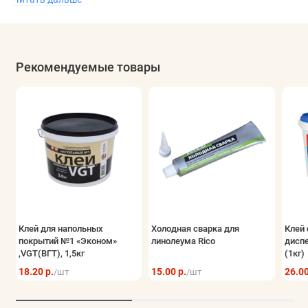
ищет качественное покрытие, стоит рассмотреть
возможность
купить линолеум в Минске
и насладиться его
преимуществами в своем доме.
Рекомендуемые товары
Клей для напольных
Холодная сварка для
Клей 
покрытий №1 «Эконом»
линолеума Rico
дисп
,VGT(ВГТ), 1,5кг
(1кг)
18.20 р.
15.00 р.
26.00
/шт
/шт