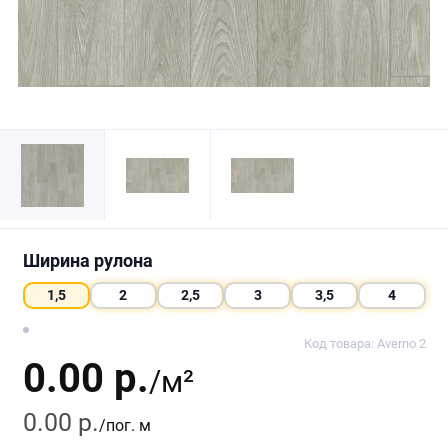
Ширина рулона
1,5
2
2,5
3
3,5
4
Код товара: Averno 2
0.00 р.
/м²
0.00 р.
/пог. м