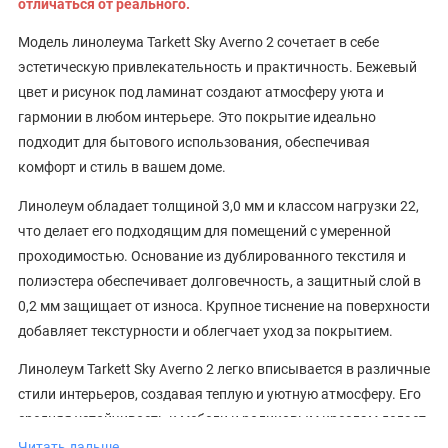
отличаться от реального.
Модель линолеума Tarkett Sky Averno 2 сочетает в себе
эстетическую привлекательность и практичность. Бежевый
цвет и рисунок под ламинат создают атмосферу уюта и
гармонии в любом интерьере. Это покрытие идеально
подходит для бытового использования, обеспечивая
комфорт и стиль в вашем доме.
Линолеум обладает толщиной 3,0 мм и классом нагрузки 22,
что делает его подходящим для помещений с умеренной
проходимостью. Основание из дублированного текстиля и
полиэстера обеспечивает долговечность, а защитный слой в
0,2 мм защищает от износа. Крупное тиснение на поверхности
добавляет текстурности и облегчает уход за покрытием.
Линолеум Tarkett Sky Averno 2 легко вписывается в различные
стили интерьеров, создавая теплую и уютную атмосферу. Его
средняя устойчивость к мебели и роликовым креслам делает
его практичным выбором для жилых помещений. Для тех, кто
Читать дальше