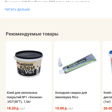
Линолеум IVC Eco Торонто 527 легко вписывается в
интерьеры различного стиля и создает гармоничное
Читать дальше
пространство. Он подходит для укладки на теплые полы с
максимальной температурой до +27°C. Вы можете
купить
линолеум в Минске
и насладиться его качеством и эстетикой
Рекомендуемые товары
в вашем доме.
Клей для напольных
Холодная сварка для
Клей 
покрытий №1 «Эконом»
линолеума Rico
дисп
,VGT(ВГТ), 1,5кг
(1кг)
18.20 р.
15.00 р.
26.00
/шт
/шт