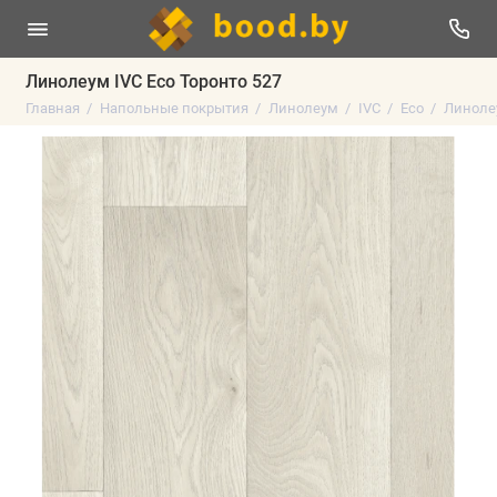
Линолеум IVC Eco Торонто 527
Главная
Напольные покрытия
Линолеум
IVC
Eco
Линолеу