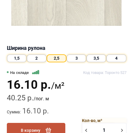
Ширина рулона
1,5
2
2,5
3
3,5
4
На складе
Код товара: Торонто 527
16.10 р.
/м²
40.25 р.
/пог. м
16.10 р.
Сумма:
Кол-во, м²
В корзину