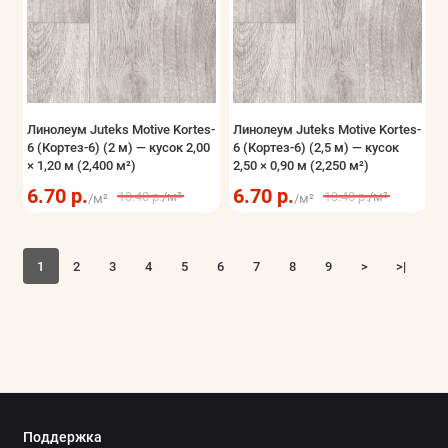
Линолеум Juteks Motive Kortes-
Линолеум Juteks Motive Kortes-
6 (Кортез-6) (2 м) — кусок 2,00
6 (Кортез-6) (2,5 м) — кусок
× 1,20 м (2,400 м²)
2,50 × 0,90 м (2,250 м²)
6.70 р.
6.70 р.
13.40 р.
/м²
13.40 р.
/м²
/м²
/м²
1
2
3
4
5
6
7
8
9
>
>|
Поддержка