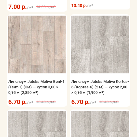
7.00 р.
13.40 р.
/м²
14.00 р.
/м²
/м²
Линолеум Juteks Motive Gent-1
Линолеум Juteks Motive Kortes-
(Гент-1) (3м) — кусок 3,00 ×
6 (Кортез-6) (2 м) — кусок 2,00
0,95 м (2,850 м²)
× 0,95 м (1,900 м²)
6.70 р.
6.70 р.
13.40 р.
/м²
13.40 р.
/м²
/м²
/м²