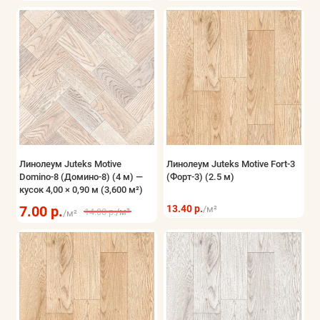
Линолеум Juteks Motive
Линолеум Juteks Motive Fort-3
Domino-8 (Домино-8) (4 м) —
(Форт-3) (2.5 м)
кусок 4,00 × 0,90 м (3,600 м²)
7.00 р.
13.40 р.
/м²
14.00 р.
/м²
/м²