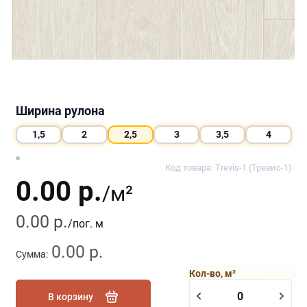
Ширина рулона
1,5
2
2,5
3
3,5
4
Код товара: Trevis-1 (Тревис-1)
0.00 р.
/м²
0.00 р.
/пог. м
0.00 р.
Сумма:
Кол-во, м²
В корзину