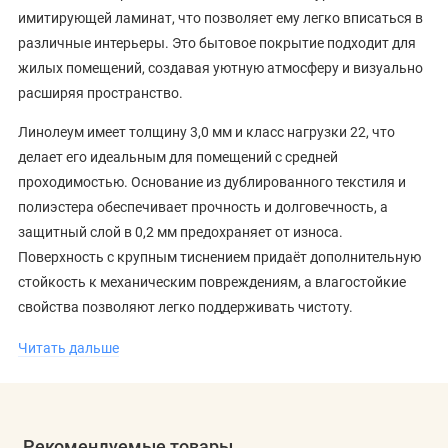
имитирующей ламинат, что позволяет ему легко вписаться в
различные интерьеры. Это бытовое покрытие подходит для
жилых помещений, создавая уютную атмосферу и визуально
расширяя пространство.
Линолеум имеет толщину 3,0 мм и класс нагрузки 22, что
делает его идеальным для помещений с средней
проходимостью. Основание из дублированного текстиля и
полиэстера обеспечивает прочность и долговечность, а
защитный слой в 0,2 мм предохраняет от износа.
Поверхность с крупным тиснением придаёт дополнительную
стойкость к механическим повреждениям, а влагостойкие
свойства позволяют легко поддерживать чистоту.
Линолеум Tarkett Sky Trevis-1 можно использовать в
Читать дальше
помещениях с роликовыми креслами и мебелью, так как он
демонстрирует среднюю устойчивость к нагрузкам. Это
покрытие также подходит для установки на тёплые полы, что
Рекомендуемые товары
добавляет комфорта в холодные дни. Для тех, кто ищет