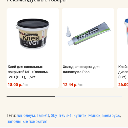
качественный и стильный материал, предлагается
каталог
линолеума Tarkett
с возможностью доставки по Беларуси.
Клей для напольных
Холодная сварка для
Клей 
покрытий №1 «Эконом»
линолеума Rico
дисп
,VGT(ВГТ), 1,5кг
(1кг)
18.00 р.
12.44 р.
26.00
/шт
/шт
Тэги:
линолеум
,
Tarkett
,
Sky Trevis-1
,
купить
,
Минск
,
Беларусь
,
напольные покрытия