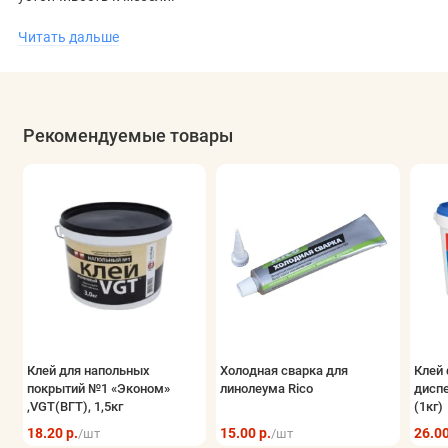
Покрытие прекрасно вписывается в различные интерьеры,
Читать дальше
визуально расширяя пространство и создавая гармоничную
атмосферу. Оно может использоваться в сочетании с
тёплыми полами, что добавляет комфорта в холодное время
Рекомендуемые товары
года. Для тех, кто ищет качественное и стильное покрытие,
каталог Tarkett
предлагает широкий выбор. Купить линолеум
в Минске можно с доставкой по всей Беларуси.
Клей для напольных
Холодная сварка для
Клей 
покрытий №1 «Эконом»
линолеума Rico
дисп
,VGT(ВГТ), 1,5кг
(1кг)
18.20 р.
15.00 р.
26.00
/шт
/шт