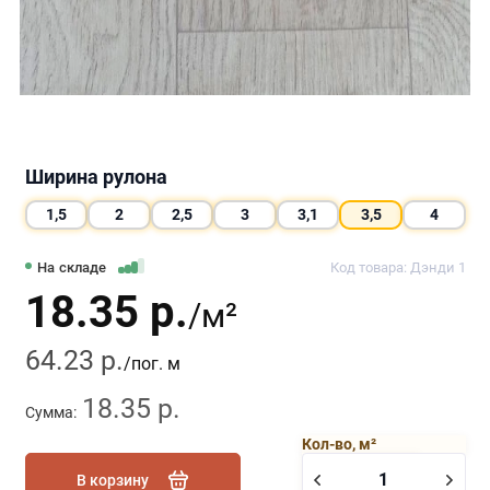
Ширина рулона
1,5
2
2,5
3
3,1
3,5
4
На складе
Код товара: Дэнди 1
18.35 р.
/м²
64.23 р.
/пог. м
18.35 р.
Сумма:
Кол-во, м²
В корзину