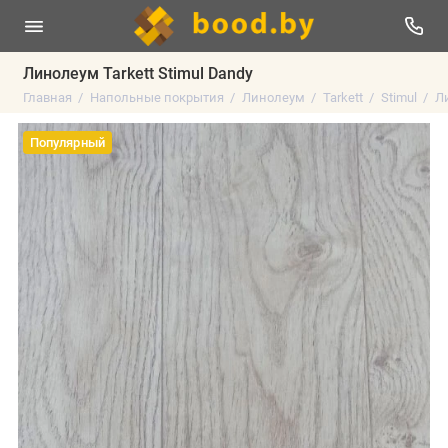
Линолеум Tarkett Stimul Dandy
Главная
Напольные покрытия
Линолеум
Tarkett
Stimul
Ли
Популярный