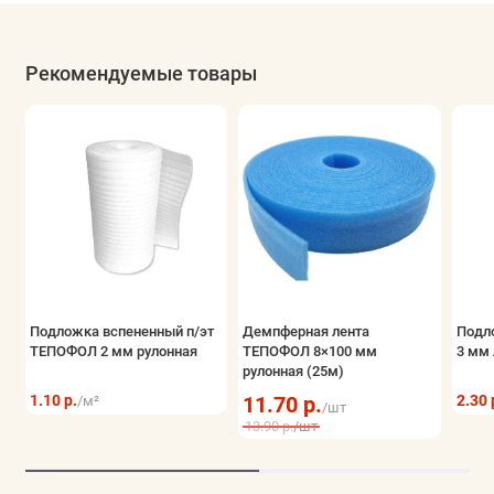
Рекомендуемые товары
Подложка вспененный п/эт
Демпферная лента
Подл
ТЕПОФОЛ 2 мм рулонная
ТЕПОФОЛ 8×100 мм
3 мм 
рулонная (25м)
1.10 р.
11.70 р.
2.30 
/м²
/шт
13.90 р.
/шт