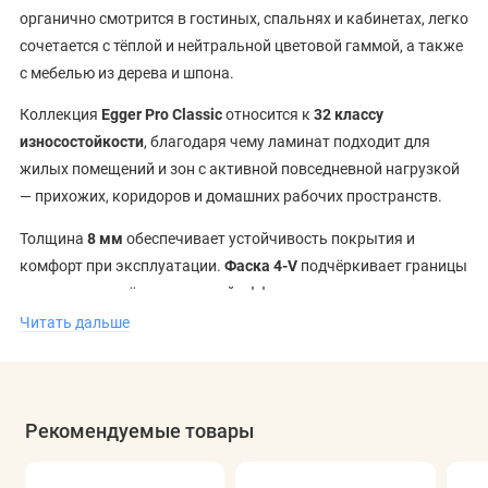
органично смотрится в гостиных, спальнях и кабинетах, легко
сочетается с тёплой и нейтральной цветовой гаммой, а также
с мебелью из дерева и шпона.
Коллекция
Egger Pro Classic
относится к
32 классу
износостойкости
, благодаря чему ламинат подходит для
жилых помещений и зон с активной повседневной нагрузкой
— прихожих, коридоров и домашних рабочих пространств.
Толщина
8 мм
обеспечивает устойчивость покрытия и
комфорт при эксплуатации.
Фаска 4-V
подчёркивает границы
планок и создаёт аккуратный эффект дощатого пола,
добавляя глубину и выразительность поверхности.
Читать дальше
Ламинат Egger Pro Classic EPL206
доступен в Минске
,
возможна
доставка по всей Беларуси
.
Рекомендуемые товары