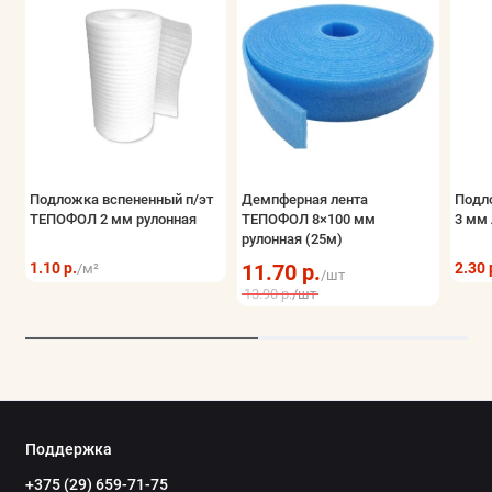
Подложка вспененный п/эт
Демпферная лента
Подл
ТЕПОФОЛ 2 мм рулонная
ТЕПОФОЛ 8×100 мм
3 мм 
рулонная (25м)
1.10 р.
11.70 р.
2.30 
/м²
/шт
13.90 р.
/шт
Поддержка
+375 (29) 659-71-75