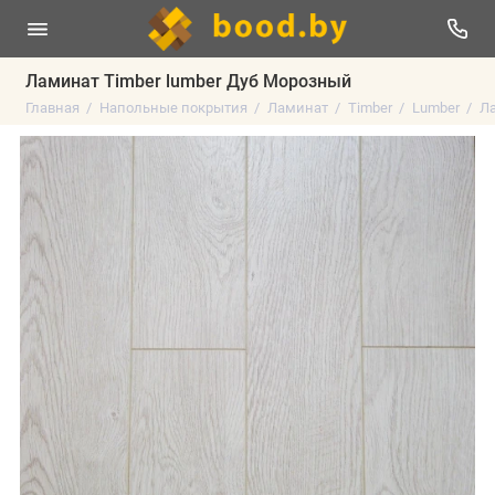
Ламинат Timber lumber Дуб Морозный
Главная
Напольные покрытия
Ламинат
Timber
Lumber
Ла