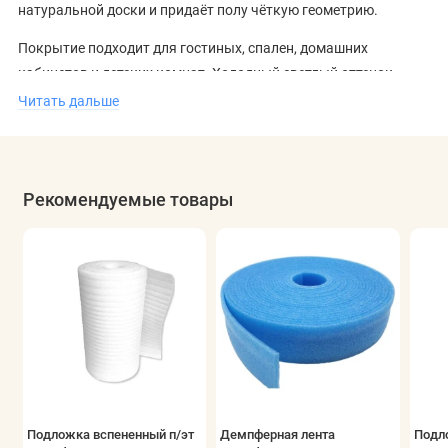
натуральной доски и придаёт полу чёткую геометрию.
Покрытие подходит для гостиных, спален, домашних
кабинетов и детских комнат. Холодный светлый оттенок
хорошо сочетается с мебелью в серых, белых и натуральных
Читать дальше
тонах, камнем, металлом и лаконичными текстильными
фактурами. Декор органично вписывается в интерьерные
решения коллекции
lumber
бренда
Timber
, сохраняя общий
Рекомендуемые товары
стиль и визуальный баланс.
Подложка вспененный п/эт
Демпферная лента
Подл