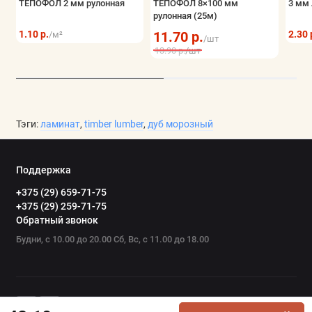
ТЕПОФОЛ 2 мм рулонная
ТЕПОФОЛ 8×100 мм
3 мм 
рулонная (25м)
1.10 р.
11.70 р.
2.30 
/м²
/шт
13.90 р.
/шт
Тэги:
ламинат
,
timber lumber
,
дуб морозный
Поддержка
+375 (29) 659-71-75
+375 (29) 259-71-75
Обратный звонок
Будни, с 10.00 до 20.00 Сб, Вс, с 11.00 до 18.00