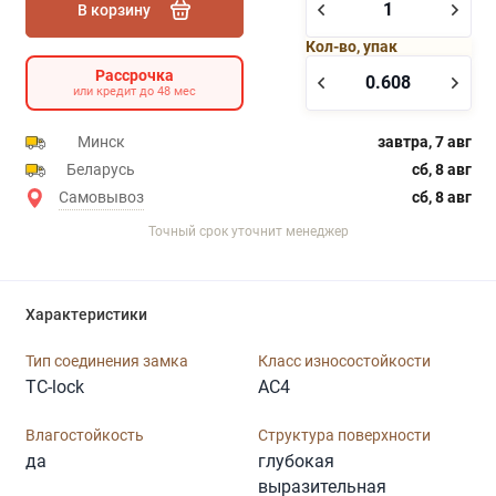
В корзину
Кол-во, упак
Рассрочка
или кредит до 48 мес
Минск
завтра, 7 авг
Беларусь
сб, 8 авг
Самовывоз
сб, 8 авг
Точный срок уточнит менеджер
Характеристики
Тип соединения замка
Класс износостойкости
TC-lock
AC4
Влагостойкость
Структура поверхности
да
глубокая
выразительная