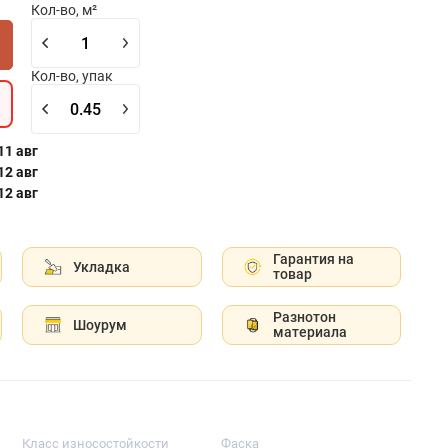
Кол-во, м²
Кол-во, упак
 11 авг
 12 авг
 12 авг
Гарантия на
Укладка
товар
Разнотон
Шоурум
материала
Класс износостойкости
Фаска