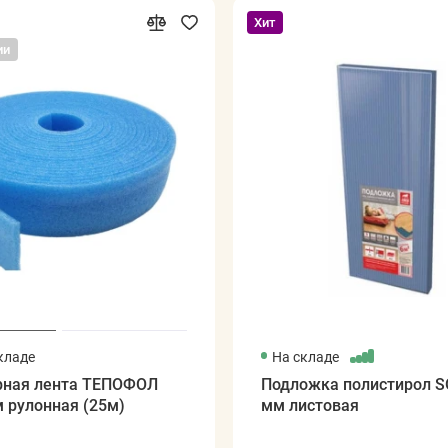
Хит
ии
кладе
На складе
ная лента ТЕПОФОЛ
Подложка полистирол S
 рулонная (25м)
мм листовая