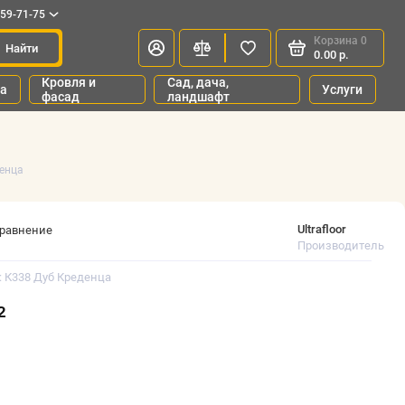
659-71-75
Корзина
0
Найти
0.00 р.
Кровля и
Сад, дача,
ка
Услуги
фасад
ландшафт
денца
Ultrafloor
сравнение
Производитель
: К338 Дуб Креденца
²