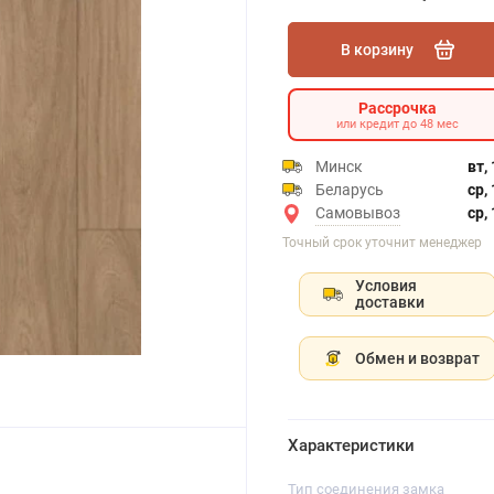
В корзину
Рассрочка
или кредит до 48 мес
Минск
вт,
Беларусь
ср,
Самовывоз
ср,
Точный срок уточнит менеджер
Условия
доставки
Обмен и возврат
Характеристики
Тип соединения замка