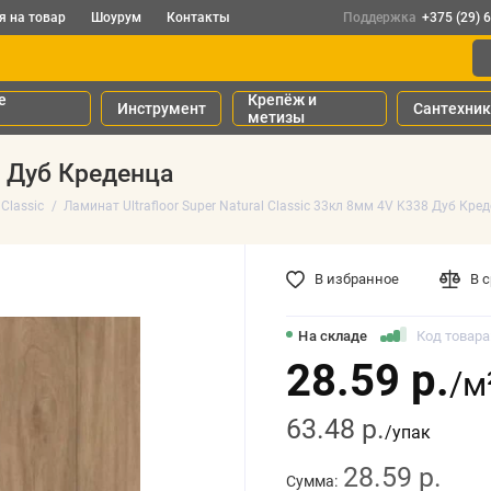
я на товар
Шоурум
Контакты
Поддержка
+375 (29) 
е
Крепёж и
Инструмент
Сантехни
метизы
ic Дуб Креденца
 Classic
Ламинат Ultrafloor Super Natural Classic 33кл 8мм 4V K338 Дуб Кре
В избранное
В 
На складе
Код товара
28.59 р.
/м
63.48 р.
/упак
28.59 р.
Сумма: