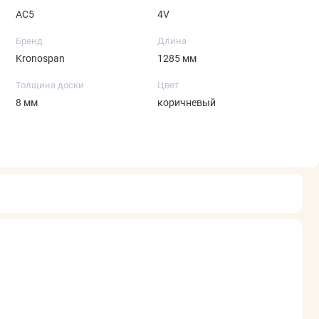
AC5
4V
Бренд
Длина
Kronospan
1285 мм
Толщина доски
Цвет
8 мм
коричневый