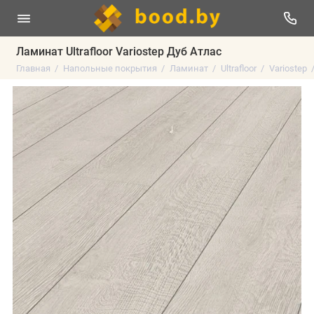
Ламинат Ultrafloor Variostep Дуб Атлас
Главная
Напольные покрытия
Ламинат
Ultrafloor
Variostep