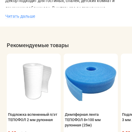
Декор подходит для гостиных, спален, детских комнат и
домашних рабочих зон. В интерьере он гармонично
сочетается со светлой мебелью, натуральными материалами
Читать дальше
и нейтральной отделкой, поддерживая ощущение порядка и
визуальной лёгкости.
Рекомендуемые товары
Подложка вспененный п/эт
Демпферная лента
Подл
ТЕПОФОЛ 2 мм рулонная
ТЕПОФОЛ 8×100 мм
3 мм 
рулонная (25м)