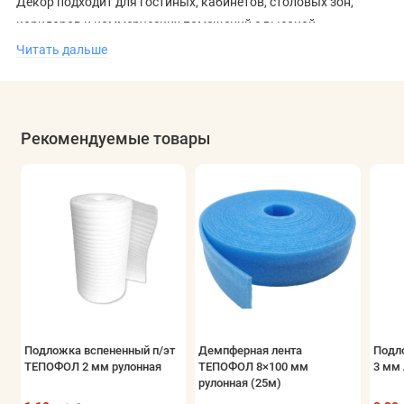
Декор подходит для гостиных, кабинетов, столовых зон,
коридоров и коммерческих помещений с высокой
проходимостью. В интерьере он хорошо сочетается с тёплой
Читать дальше
мебелью, натуральными материалами и классической
цветовой палитрой, формируя основательный и
выразительный визуальный образ.
Рекомендуемые товары
Подложка вспененный п/эт
Демпферная лента
Подл
ТЕПОФОЛ 2 мм рулонная
ТЕПОФОЛ 8×100 мм
3 мм 
рулонная (25м)