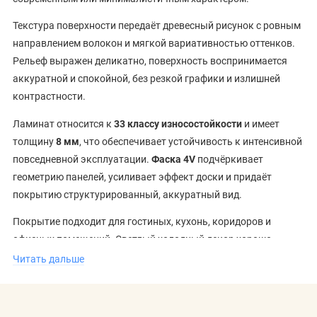
Текстура поверхности передаёт древесный рисунок с ровным
направлением волокон и мягкой вариативностью оттенков.
Рельеф выражен деликатно, поверхность воспринимается
аккуратной и спокойной, без резкой графики и излишней
контрастности.
Ламинат относится к
33 классу износостойкости
и имеет
толщину
8 мм
, что обеспечивает устойчивость к интенсивной
повседневной эксплуатации.
Фаска 4V
подчёркивает
геометрию панелей, усиливает эффект доски и придаёт
покрытию структурированный, аккуратный вид.
Покрытие подходит для гостиных, кухонь, коридоров и
офисных помещений. Светлый холодный декор хорошо
сочетается с белой и серой мебелью, бетоном, стеклом и
Читать дальше
лаконичными интерьерными решениями. Ламинат органично
вписывается в концепцию коллекции
Blue Label
бренда
Viva
Floor
, сохраняя баланс практичности и визуальной чистоты.