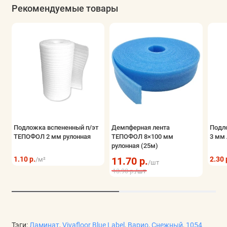
Рекомендуемые товары
Подложка вспененный п/эт
Демпферная лента
Подл
ТЕПОФОЛ 2 мм рулонная
ТЕПОФОЛ 8×100 мм
3 мм 
рулонная (25м)
1.10 р.
11.70 р.
2.30 
/м²
/шт
13.90 р.
/шт
Тэги:
Ламинат
,
Vivafloor Blue Label
,
Варио
,
Снежный
,
1054