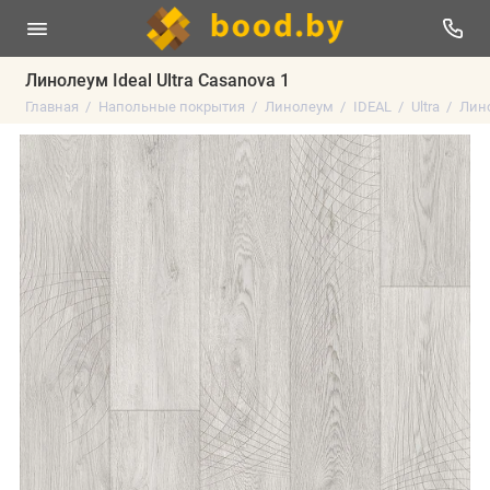
Линолеум Ideal Ultra Casanova 1
Главная
Напольные покрытия
Линолеум
IDEAL
Ultra
Лино