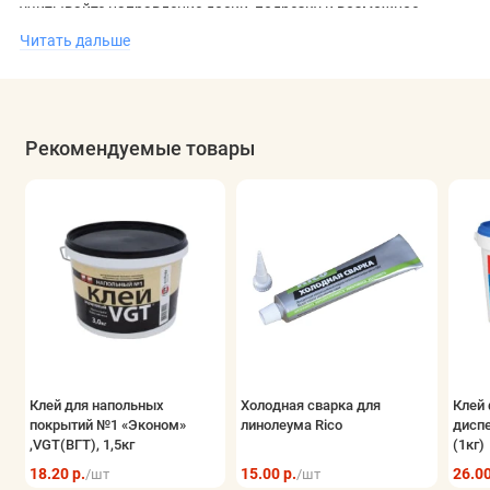
учитывайте направление доски, подрезку и возможное
отличие партии по оттенку.
Читать дальше
Рекомендуемые товары
Клей для напольных
Холодная сварка для
Клей 
покрытий №1 «Эконом»
линолеума Rico
дисп
,VGT(ВГТ), 1,5кг
(1кг)
18.20 р.
15.00 р.
26.00
/шт
/шт