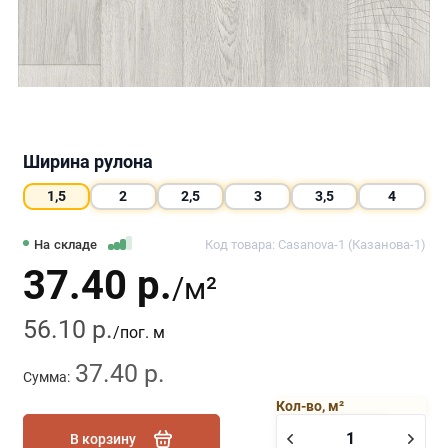
Ширина рулона
1,5
2
2,5
3
3,5
4
На складе
Код товара: Casanova-1 (Казанова-1)
37.40 р.
/м²
56.10 р.
/пог. м
37.40 р.
Сумма:
Кол-во, м²
В корзину