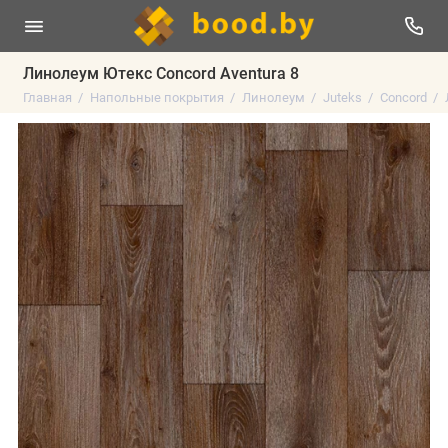
Линолеум Ютекс Concord Aventura 8
Главная
Напольные покрытия
Линолеум
Juteks
Concord