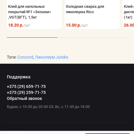
Клей для напольных
Холодная сварка для
Клей 
покрытий №1 «Эконом»
линолеума Rico
дисп
,VGT(ВГТ), 1,5кг
(1кг)
18.20 р.
15.00 р.
26.00
/шт
/шт
Тэги:
Concord
,
Линолеум Juteks
Поддержка
+375 (29) 659-71-75
+375 (29) 259-71-75
Обратный звонок
Будни, с 10.00 до 20.00 Сб, Вс, с 11.00 до 18.00